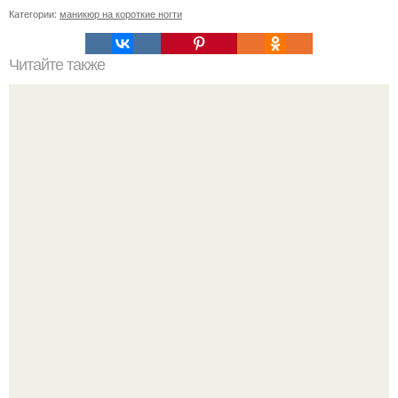
Категории:
маникюр на короткие ногти
Читайте также
Маникюр по фен - шуй: 7 золотых правил.