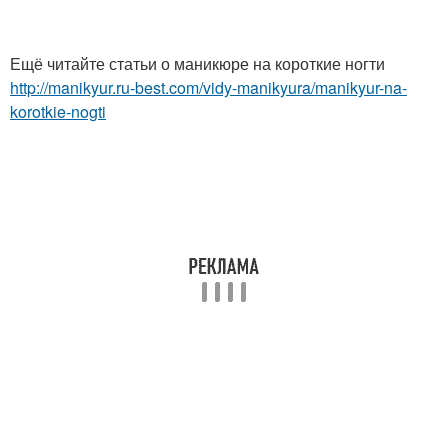
Ещё читайте статьи о маникюре на короткие ногти
http://manikyur.ru-best.com/vidy-manikyura/manikyur-na-
korotkie-nogti