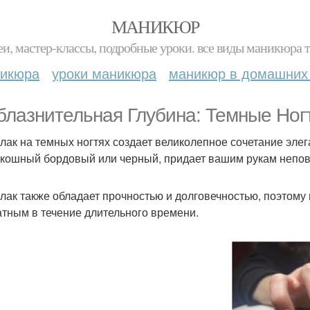
МАНИКЮР
и, мастер-классы, подробные уроки. все виды маникюра т
никюра
уроки маникюра
маникюр в домашних
блазнительная Глубина: Темные Ногт
- лак на темных ногтях создает великолепное сочетание элег
скошный бордовый или черный, придает вашим рукам непо
- лак также обладает прочностью и долговечностью, поэтом
атным в течение длительного времени.