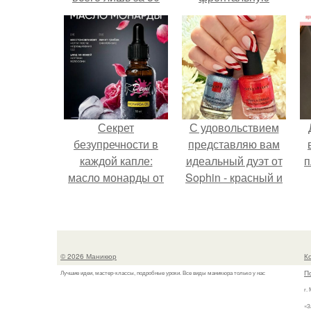
минут в день.
камеру.
Секрет
С удовольствием
безупречности в
представляю вам
каждой капле:
идеальный дуэт от
п
масло монарды от
Sophin - красный и
Demi Sweet.
синий оттенки Sand
Effect номер 0299 и
номер 0262.
© 2026 Маникюр
К
П
Лучшие идеи, мастер-классы, подробные уроки. Все виды маникюра только у нас
г.
«З