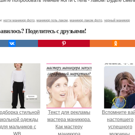
и:
ногти маникюр фото
,
маникюр гель лаком
,
маникюр лаком фото
,
черный маникюр
авилось? Поделитесь с друзьями!
одборка стильной
Текст для рекламы
Вспомните ва
школьной одежды
мастера маникюра.
настоящего
для мальчиков с
Как мастеру
успешного
WB.
маникюра
мужчины.