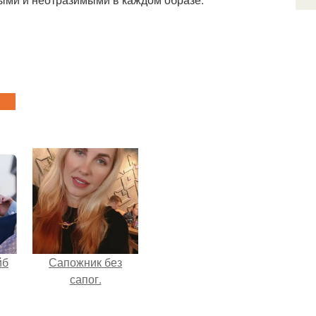
йб
Сапожник без
сапог.