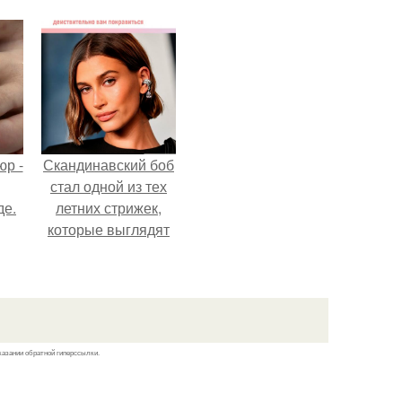
р -
Скандинавский боб
стал одной из тех
де.
летних стрижек,
которые выглядят
очень просто.
казании обратной гиперссылки.