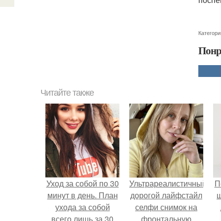
Категори
Понр
Читайте также
Уход за собой по 30
Ультрареалистичный
П
минут в день. План
дорогой лайфстайл
ухода за собой
селфи снимок на
всего лишь за 30
фронтальную