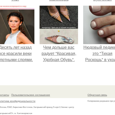
запустить
сарафанный
маркетинг?
Десять лет назад
Чем дольше вас
Нюдовый педикю
все красили веки
радует "Красивая,
это "Тихая
лотными слоями.
Удобная Обувь".
Роскошь" в ухо
онтакты
Пользовательское соглашение
Обратная связь
олитика конфидециальности
Копирование разрешено при у
 Москва, ЮАО, Бирюлево Восточное, Загорьевский проезд 5 корп.3, Бизнес-центр
агорьевский 5», м. Кантемировская