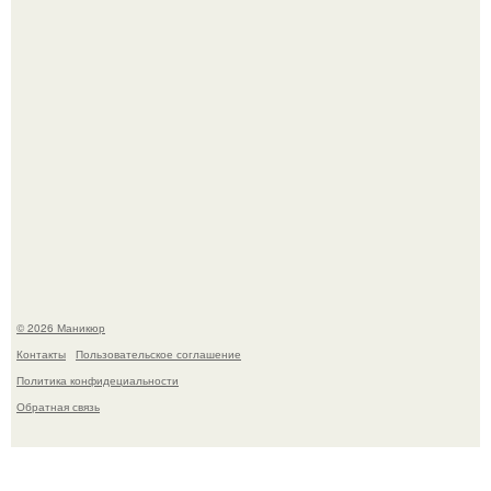
В нижегородской области трагически погибла 14-летняя
школьница - она покончила с собой на фоне подготовки к
контрольной по английскому языку.
© 2026 Маникюр
Контакты
Пользовательское соглашение
Политика конфидециальности
Обратная связь