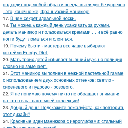
подходит под любой образ и всегда выглядит безупречно
- это, конечно же, французский маникюр!
17.
В чем секрет идеальной носки.
18.
Ты можешь каждый день ухаживать за руками,
делать маникюр и пользоваться кремами … и всё равно
ногти будут ломаться и слоиться.
19.
Почему бьюти - мастера все чаще выбирают
коктейли Energy Diet.
20.
Мать троих детей избивает бывший муж, но полиция
словно не замечает".
21.
Этот маникюр выполнен в нежной пастельной гамме
с использованием двух основных оттенков: светло -
сиреневого и пудрово - розового.
22.
Я не понимаю почему никто не обращает внимания
на этот гель - лак в моей коллекции!
23.
Добрый день! Подскажите пожалуйста, как повторить
этот дизайн?
24.
Красивые идеи маникюра с иероглифами: стильный
дизайн для ваших ногтей