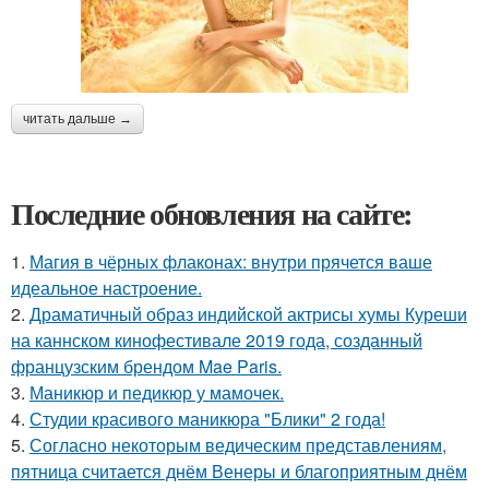
читать дальше →
Последние обновления на сайте:
1.
Магия в чёрных флаконах: внутри прячется ваше
идеальное настроение.
2.
Драматичный образ индийской актрисы хумы Куреши
на каннском кинофестивале 2019 года, созданный
французским брендом Mae Paris.
3.
Маникюр и педикюр у мамочек.
4.
Студии красивого маникюра "Блики" 2 года!
5.
Согласно некоторым ведическим представлениям,
пятница считается днём Венеры и благоприятным днём