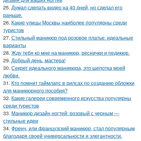
25.
Думал сделать видео на 40 дней, но сделал его
раньше.
26.
Какие улицы Москвы наиболее популярны среди
туристов
27.
Стильный маникюр под розовое платье: идеальные
варианты
28.
Жду тебя ко мне на маникюр, реснички и педикюр.
29.
Добрый день, мастера!
30.
Секрет идеального маникюра, это щепотка моей
любви.
31.
Кто помнит таймлапс в рилсах по созданию обложки
для маникюрного пособия?
32.
Какие галереи современного искусства популярны
среди туристов
33.
Маникюр дизайн ногтей: розовый с черным —
стильные идеи
34.
Френч, или французский маникюр, стал популярным
благодаря своей универсальности и элегантности.