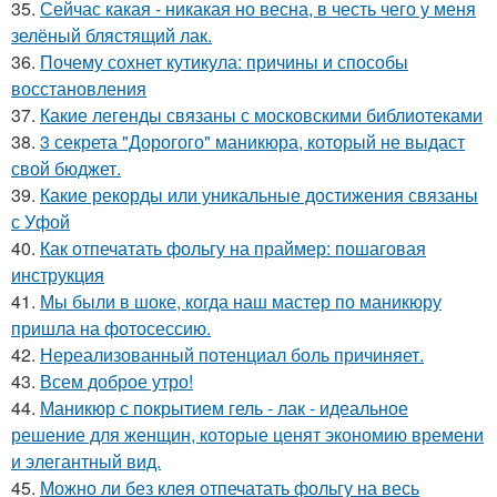
35.
Сейчас какая - никакая но весна, в честь чего у меня
зелёный блястящий лак.
36.
Почему сохнет кутикула: причины и способы
восстановления
37.
Какие легенды связаны с московскими библиотеками
38.
3 секрета "Дорогого" маникюра, который не выдаст
свой бюджет.
39.
Какие рекорды или уникальные достижения связаны
с Уфой
40.
Как отпечатать фольгу на праймер: пошаговая
инструкция
41.
Мы были в шоке, когда наш мастер по маникюру
пришла на фотосессию.
42.
Нереализованный потенциал боль причиняет.
43.
Всем доброе утро!
44.
Маникюр с покрытием гель - лак - идеальное
решение для женщин, которые ценят экономию времени
и элегантный вид.
45.
Можно ли без клея отпечатать фольгу на весь