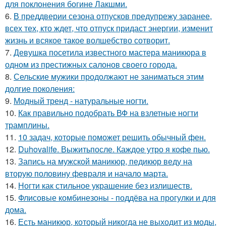
для поклонения богине Лакшми.
6.
В преддверии сезона отпусков предупрежу заранее,
всех тех, кто ждет, что отпуск придаст энергии, изменит
жизнь и всякое такое волшебство сотворит.
7.
Девушка посетила известного мастера маникюра в
одном из престижных салонов своего города.
8.
Сельские мужики продолжают не заниматься этим
долгие поколения:
9.
Модный тренд - натуральные ногти.
10.
Как правильно подобрать ВФ на взлетные ногти
трамплины.
11.
10 задач, которые поможет решить обычный фен.
12.
Duhovalife. Выжитьпосле. Каждое утро я кофе пью.
13.
Запись на мужской маникюр, педикюр веду на
вторую половину февраля и начало марта.
14.
Ногти как стильное украшение без излишеств.
15.
Флисовые комбинезоны - поддёва на прогулки и для
дома.
16.
Есть маникюр, который никогда не выходит из моды,