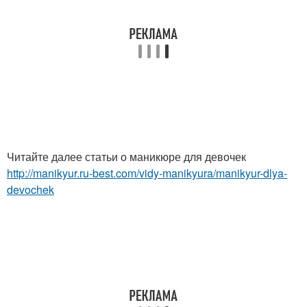
Читайте далее статьи о маникюре для девочек
http://manikyur.ru-best.com/vidy-manikyura/manikyur-dlya-
devochek