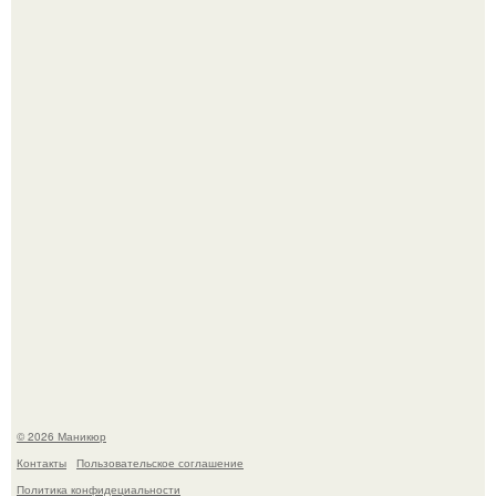
Нюдовый педикюр - это "Тихая Роскошь" в уходе.
Скандинавский боб стал одной из тех летних стрижек,
которые выглядят очень просто.
© 2026 Маникюр
Контакты
Пользовательское соглашение
Политика конфидециальности