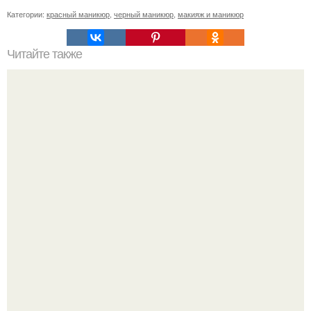
Категории:
красный маникюр
,
черный маникюр
,
макияж и маникюр
Читайте также
Цитаты про маникюр. 20 золотых цитат Коко шанель: