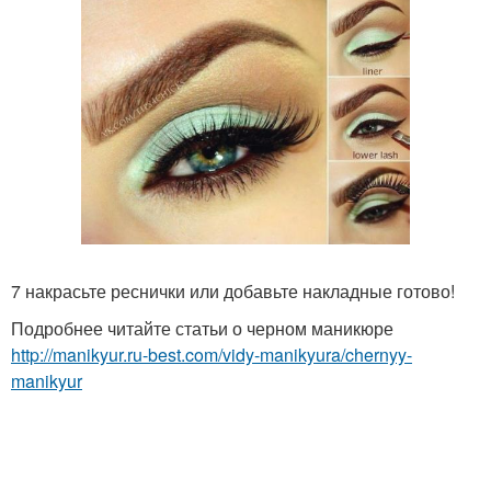
7 накрасьте реснички или добавьте накладные готово!
Подробнее читайте статьи о черном маникюре
http://manikyur.ru-best.com/vidy-manikyura/chernyy-
manikyur