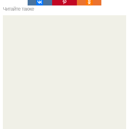
Читайте также
Когда стричь ногти к деньгам. 33 народные приметы,
чтобы привлечь деньги в дом.
Ультрареалистичный дорогой лайфстайл селфи снимок