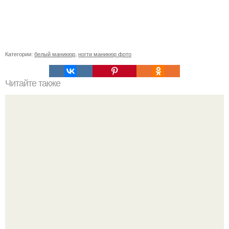
Категории:
белый маникюр
,
ногти маникюр фото
Читайте также
Поделка олень своими руками. Для детей.