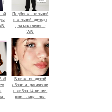
ной
Подборка стильной
жды
школьной одежды
WB.
для мальчиков с
WB.
боб
В нижегородской
тех
области трагически
к,
погибла 14-летняя
дят
школьница - она
.
покончила с собой
на фоне подготовки