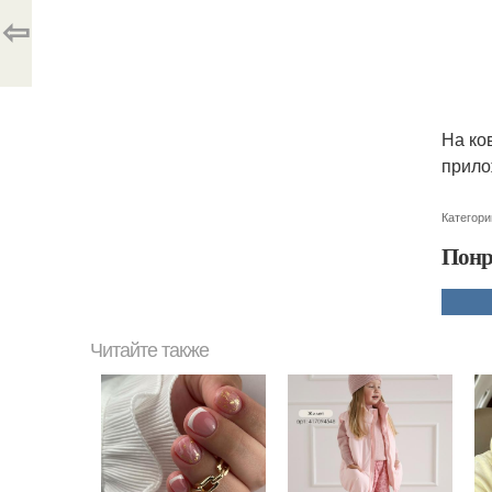
⇦
На ко
прило
Категори
Понр
Читайте также