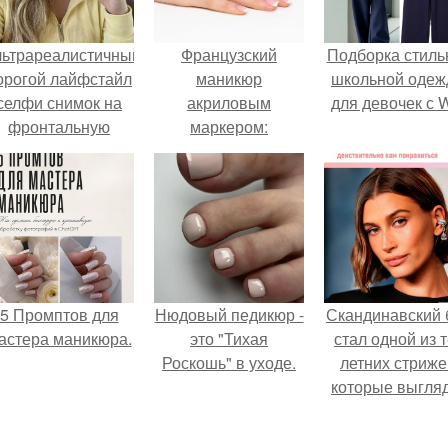
льтрареалистичный
Французский
Подборка стиль
орогой лайфстайл
маникюр
школьной оде
селфи снимок на
акриловым
для девочек с 
фронтальную
маркером:
камеру.
пошаговая
инструкция
5 Промптов для
Нюдовый педикюр -
Скандинавский 
астера маникюра.
это "Тихая
стал одной из 
Роскошь" в уходе.
летних стриже
которые выгля
очень просто