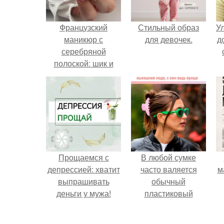
Французский
Стильный образ
У
маникюр с
для девочек.
д
серебряной
полоской: шик и
элегантность
Прощаемся с
В любой сумке
депрессией: хватит
часто валяется
м
выпрашивать
обычный
деньги у мужа!
пластиковый
крабик.