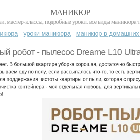
МАНИКЮР
и, мастер-классы, подробные уроки. все виды маникюра т
никюра
уроки маникюра
маникюр в домашних
ый робот - пылесос Dreame L10 Ultra
ает. В большой квартире уборка хорошая, достаточно быстра
зываем еду по полу, если рассыпалось что-то, то есть вер
для поддержания чистоты квартиры от пыли, которая с прису
чистка контейнера - моя отдельная любовь, для вертикальн
о!