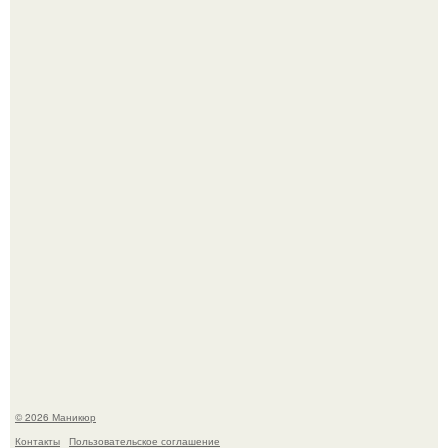
Чем дольше вас радует "Красивая, Удобная Обувь".
Нюдовый педикюр - это "Тихая Роскошь" в уходе.
© 2026 Маникюр
Контакты
Пользовательское соглашение