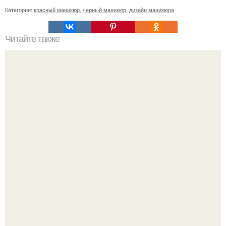
Категории:
красный маникюр
,
черный маникюр
,
дизайн маникюра
Читайте также
Фотоплан на декабрь? 1 декабря - сделай фото дома.