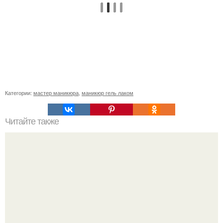
Категории:
мастер маникюра
,
маникюр гель лаком
Читайте также
Фем! Игорь (Ира: