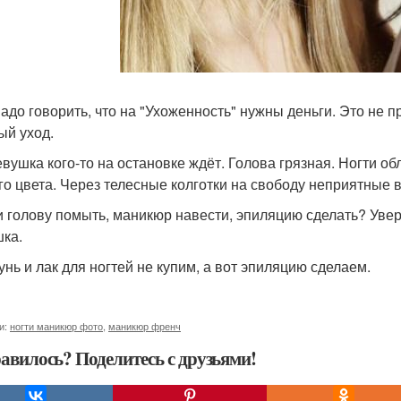
надо говорить, что на "Ухоженность" нужны деньги. Это не 
ый уход.
евушка кого-то на остановке ждёт. Голова грязная. Ногти об
го цвета. Через телесные колготки на свободу неприятные
и голову помыть, маникюр навести, эпиляцию сделать? Увер
ка.
нь и лак для ногтей не купим, а вот эпиляцию сделаем.
и:
ногти маникюр фото
,
маникюр френч
авилось? Поделитесь с друзьями!