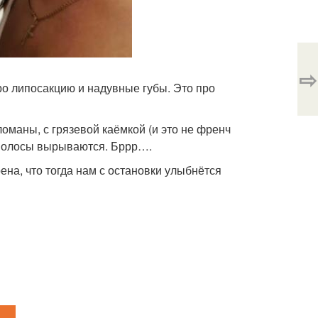
⇨
про липосакцию и надувные губы. Это про
ломаны, с грязевой каёмкой (и это не френч
 волосы вырываются. Бррр….
ена, что тогда нам с остановки улыбнётся