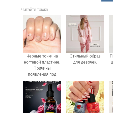
Читайте также
Черные точки на
Стильный образ
П
ногтевой пластине.
для девочек.
Причины
появления под
ногтями чёрных
точек