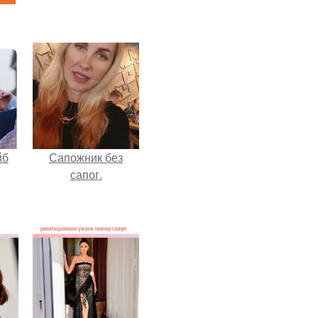
йб
Сапожник без
сапог.