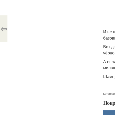
⇦
И не 
базов
Вот д
чёрно
А есл
милаш
Шампу
Категори
Понр