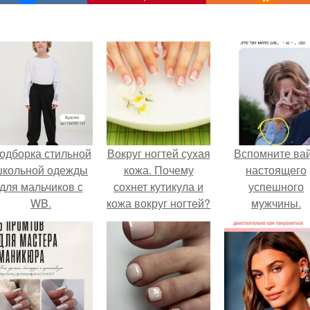
одборка стильной
Вокруг ногтей сухая
Вспомните ва
школьной одежды
кожа. Почему
настоящего
для мальчиков с
сохнет кутикула и
успешного
WB.
кожа вокруг ногтей?
мужчины.