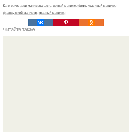
Категории:
идеи маникюра фото
,
летний маникюр фото
,
красивый маникюр
,
французский маникюр
,
красный маникюр
Читайте также
Полезно знать! Мы предлагаем ознакомится с
выдержками из Санпин 2. 1. 2. 2631-10 от 27.