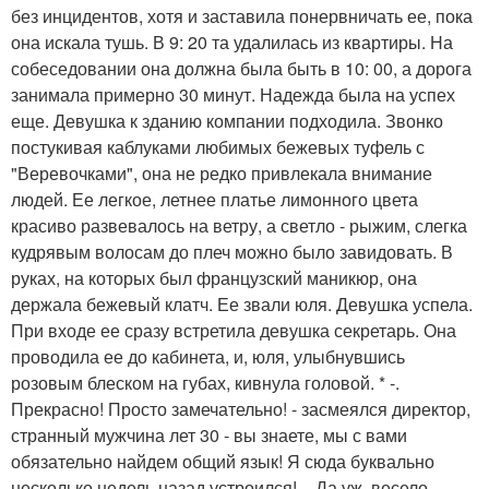
без инцидентов, хотя и заставила понервничать ее, пока
она искала тушь. В 9: 20 та удалилась из квартиры. На
собеседовании она должна была быть в 10: 00, а дорога
занимала примерно 30 минут. Надежда была на успех
еще. Девушка к зданию компании подходила. Звонко
постукивая каблуками любимых бежевых туфель с
"Веревочками", она не редко привлекала внимание
людей. Ее легкое, летнее платье лимонного цвета
красиво развевалось на ветру, а светло - рыжим, слегка
кудрявым волосам до плеч можно было завидовать. В
руках, на которых был французский маникюр, она
держала бежевый клатч. Ее звали юля. Девушка успела.
При входе ее сразу встретила девушка секретарь. Она
проводила ее до кабинета, и, юля, улыбнувшись
розовым блеском на губах, кивнула головой. * -.
Прекрасно! Просто замечательно! - засмеялся директор,
странный мужчина лет 30 - вы знаете, мы с вами
обязательно найдем общий язык! Я сюда буквально
несколько недель назад устроился! -. Да уж, весело. -.