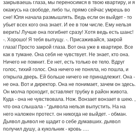
закрываешь глаза, мы переносимся в твою квартиру, и я
окажусь на свободе, либо ты, прямо сейчас умрешь во
сне! Юля начала размышлять. Ведь если он выйдет - то
убьет всех кого она знает. И ее в том числе. Ему нельзя
верить! Лучше она погибнет сразу! Хотя ведь есть шанс!
-. Хорошо! Я тебя выпущу. -. Присаживайся, закрой
глаза! Просто закрой глаза. Вот она уже в квартире. Все
как в тумане. Она себя не чувствует. Не знает, кто она.
Ничего не помнит. Ее нет, есть только ее тело. Вдруг
голос, тихий голос. Она ничего не поняла, но пошла, и
открыла дверь. Ей больше ничего не принадлежит. Она -
не она. Вот и директор. Она не понимает, зачем он здесь.
Он молча проходит, вставляет трубку в район живота.
Куда - она не чувствовала. Нож. Вонзает вонзает в шею. ,
что она слышала - "дьявола нельзя выпустить. На на
него наложен протест. он никогда не выйдет. - обман.
Дьявол дьявол не щадит о себе думавших. дьявол
получил душу, а кукольник - кровь ….