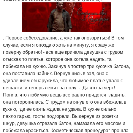
. Первое собеседование, а уже так опозориться! В том
случае, если я опоздаю хоть на минуту, я сразу же
поверну обратно! - все еще кричала девушка с трудом
отыскав то платье, которое она хотела надеть, та
побежала на кухню. Закинув в тостер три кусочка батона,
она поставила чайник. Вернувшись в зал, она с
удивлением обнаружила, что любимое платье упало с
вешалки, и теперь лежит на полу. -. Да что за черт!
Поняв, что любимую вещь все равно придется гладить,
она поторопилась. С трудом натянув его она вбежала в
кухню, где ее опять ждала не удача. В кухне сильно
пахло гарью, тосты подгорели. Выдернув из розетки
шнур, девушка отрезала батон, намазала его маслом и
побежала краситься. Косметическая процедура" прошла