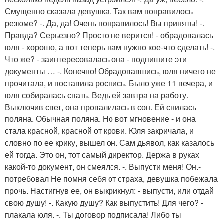
Смущенно сказала девушка. Так вам понравилось
резюме? -. Да, да! Очень понравилось! Вы приняты! -.
Правда? Серьезно? Просто не верится! - обрадовалась
юля - хорошо, а вот теперь нам нужно кое-что сделать! -.
Что же? - заинтересовалась она - подпишите эти
документы … -. Конечно! Обрадовавшись, юля ничего не
прочитала, и поставила роспись. Было уже 11 вечера, и
юля собиралась спать. Ведь ей завтра на работу.
Выключив свет, она провалилась в сон. Ей снилась
поляна. Обычная поляна. Но вот мгновение - и она
стала красной, красной от крови. Юля закричала, и
словно по ее крику, вышел он. Сам дьявол, как казалось
ей тогда. Это он, тот самый директор. Держа в руках
какой-то документ, он смеялся. -. Выпусти меня! Он.-
потребовал Не помня себя от страха, девушка побежала
прочь. Настигнув ее, он выкрикнул: - выпусти, или отдай
свою душу! -. Какую душу? Как выпустить! Для чего? -
плакала юля. -. Ты договор подписала! Либо ты