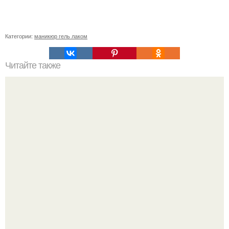
Категории:
маникюр гель лаком
Читайте также
Как стать счастливой без помощи мужчины?