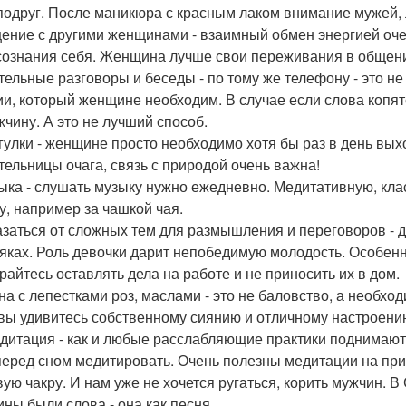
подруг. После маникюра с красным лаком внимание мужей,
щение с другими женщинами - взаимный обмен энергией оч
сознания себя. Женщина лучше свои переживания в общени
ительные разговоры и беседы - по тому же телефону - это н
ии, который женщине необходим. В случае если слова копят
жчину. А это не лучший способ.
огулки - женщине просто необходимо хотя бы раз в день выхо
тельницы очага, связь с природой очень важна!
зыка - слушать музыку нужно ежедневно. Медитативную, кла
у, например за чашкой чая.
казаться от сложных тем для размышления и переговоров - 
тяках. Роль девочки дарит непобедимую молодость. Особенн
райтесь оставлять дела на работе и не приносить их в дом.
нна с лепестками роз, маслами - это не баловство, а необхо
 вы удивитесь собственному сиянию и отличному настроени
едитация - как и любые расслабляющие практики поднимают
перед сном медитировать. Очень полезны медитации на прир
вую чакру. И нам уже не хочется ругаться, корить мужчин. 
ны были слова - она как песня.