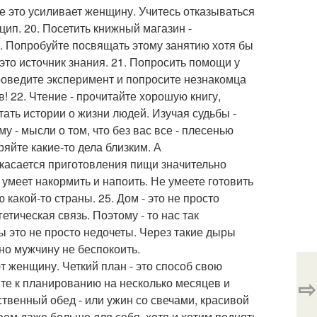
се это усиливает женщину. Учитесь отказываться
цип. 20. Посетить книжный магазин -
у. Попробуйте посвящать этому занятию хотя бы
 это источник знания. 21. Попросить помощи у
роведите эксперимент и попросите незнакомца
! 22. Чтение - прочитайте хорошую книгу,
ать истории о жизни людей. Изучая судьбы -
у - мысли о том, что без вас все - плесенью
ряйте какие-то дела близким. А
 касается приготовления пищи значительно
умеет накормить и напоить. Не умеете готовить
 какой-то страны. 25. Дом - это не просто
тическая связь. Поэтому - то нас так
 это не просто недочеты. Через такие дыры
жно мужчину не беспокоить.
 женщину. Четкий план - это способ свою
⇨
ите к планированию на несколько месяцев и
ственный обед - или ужин со свечами, красивой
ем даже больше для себя, хотя и хотим поднять