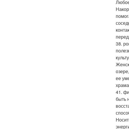
Любое
Накор
помог
сосед
конта
перед
38. р
полез
культ
Женск
озере
ее ум
храма
41. ф
быть 
восст
спосо
Носит
энерг