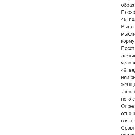
образ
Плохо
45. п
Выпле
мысли
корму
Посет
лекци
челов
49. в
или р
женщи
запис
него 
Опред
отнош
взять
Сравн
нрави