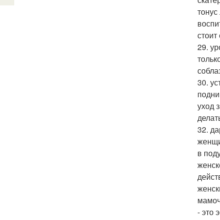
тонус
воспи
стоит
29. у
тольк
собла
30. у
подни
уход 
делат
32. д
женщи
в под
женск
дейст
женск
мамоч
- это