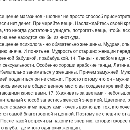
осещение магазинов - шопинг не просто спососб присмотрет
если нет денег. Примеряйте вещи. Наслаждайтесь своей кра
а, что иногда достаточно увидеть, потрогать вещь, чтобы в
 на нее находтся как бы из ниоткуда.
осещение психолога - но обязательно женщины. Мудрая, оп
цию иначе. И понять ее. Мудрость от старших женщин перед
венной бабушкой, прабабушкой. 14. Танцы - в любом виде -
и сексуальности. Особенно хороши арабские танцы, Латина. 1
 Желательно заниматься у женщины. Причем замужней. Мужч
ией поделиться он не сможет. Просто потому что он - мужчи
аясь вместе в общественное место вы создаете крепкий фо
тающими качествами. 17. Ухаживать за цветами - небольшой
нительный способ запастись женской энергией. Цветение, ро
ься с замужними подругами - очень важно для тех, кто хоче
ется самой благотворной и ценной. Поэтому не спешите отка
 После такой встречи вы накопите энергию, которая скорее
го клуба, где много одиноких женщин.