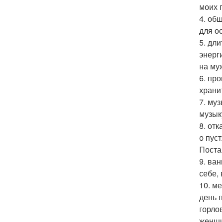
моих 
4. об
для о
5. дл
энерг
на му
6. пр
храни
7. му
музык
8. от
о пус
Поста
9. ва
себе,
10. м
день 
горло
женщи