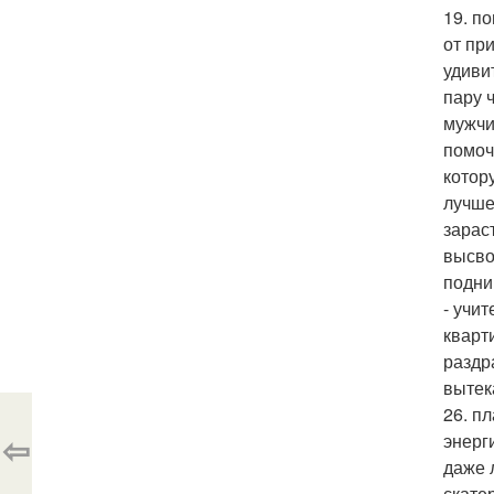
19. п
от пр
удиви
пару 
мужчи
помоч
котор
лучше
зарас
высво
подни
- учи
кварт
раздр
вытек
26. п
⇦
энерг
даже 
скате