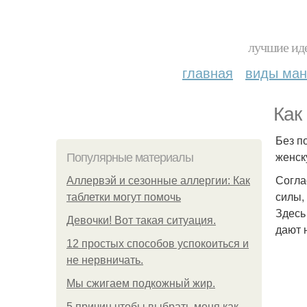
лучшие иде
главная
виды ма
Как
Без п
женск
Популярные материалы
Согла
Аллервэй и сезонные аллергии: Как
силы,
таблетки могут помочь
Здесь
Девочки! Вот такая ситуация.
дают 
12 простых способов успокоиться и
не нервничать.
Мы сжигаем подкожный жир.
5 причин чтобы выбрать меня как