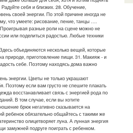
адуйте себя и близких. 28. Обучение,
вень своей энергии. По этой причине иногда не
ому, что умеете: рисование, пение, танцы ….
. Проигрывая разные роли на сцене можно не
ессии или поделиться радостью. Любые техники
. Здесь объединяются несколько вещей, которые
а природе, приготовление пищи. 31. Макияж - и
 радость себе. Поэтому находясь дома важно
вень энергии. Цветы не только украшают
я. Поэтому если вам грусто не спешите плакать
 одежда восстанавливает связь с энергией рода по
даний. В том случае, если вы хотите
 ношение брюк негативно сказывается на
кий ребенок обязательно общайтесь с такими же
атеринство олицетворяет луна. А лунная энергия
мощи замужней подруге поиграть с ребенком.