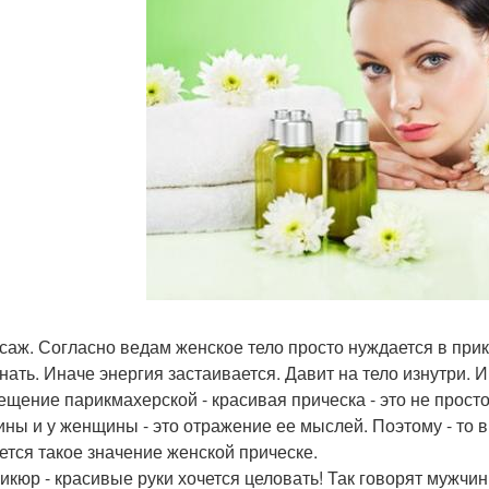
ссаж. Согласно ведам женское тело просто нуждается в при
нать. Иначе энергия застаивается. Давит на тело изнутри. 
сещение парикмахерской - красивая прическа - это не прост
ны и у женщины - это отражение ее мыслей. Поэтому - то в
ется такое значение женской прическе.
никюр - красивые руки хочется целовать! Так говорят мужчин