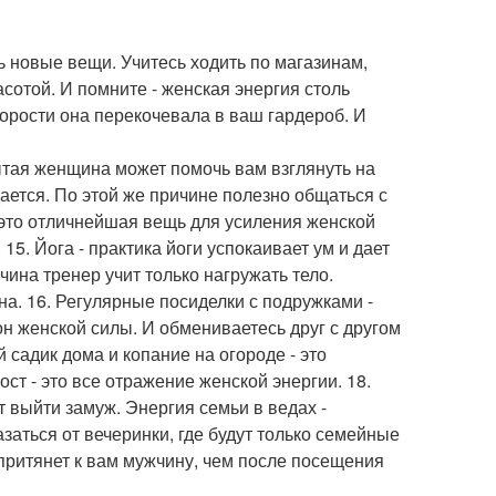
ь новые вещи. Учитесь ходить по магазинам,
сотой. И помните - женская энергия столь
скорости она перекочевала в ваш гардероб. И
ытая женщина может помочь вам взглянуть на
ается. По этой же причине полезно общаться с
 это отличнейшая вещь для усиления женской
5. Йога - практика йоги успокаивает ум и дает
ина тренер учит только нагружать тело.
на. 16. Регулярные посиделки с подружками -
н женской силы. И обмениваетесь друг с другом
 садик дома и копание на огороде - это
ст - это все отражение женской энергии. 18.
т выйти замуж. Энергия семьи в ведах -
заться от вечеринки, где будут только семейные
 притянет к вам мужчину, чем после посещения