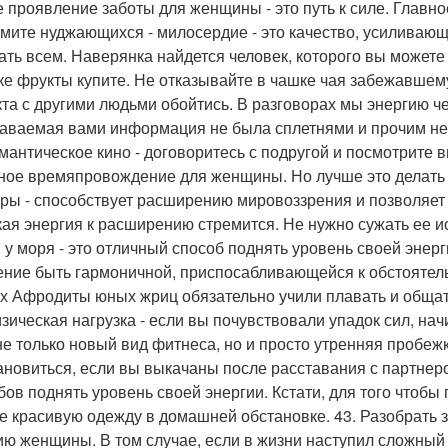
 проявление заботы для женщины - это путь к силе. Главное
мите нуджающихся - милосердие - это качество, усиливающ
ать всем. Наверянка найдется человек, которого вы можете
ке фрукты купите. Не отказывайте в чашке чая забежавшему
кта с другими людьми обойтись. В разговорах мы энергию ч
аваемая вами информация не была сплетнями и прочим не
омантическое кино - договоритесь с подругой и посмотрите
ное времяпровождение для женщины. Но лучше это делать 
уры - способствует расширению мировоззрения и позволяет
ая энергия к расширению стремится. Не нужно сужать ее иск
, у моря - это отличный способ поднять уровень своей энер
ение быть гармоничной, приспосабливающейся к обстоятель
х Афродиты юных жриц обязательно учили плавать и общать
изическая нагрузка - если вы почувствовали упадок сил, на
не только новый вид фитнеса, но и просто утренняя пробеж
ановиться, если вы выкачаны после расставания с партнером
бов поднять уровень своей энергии. Кстати, для того чтобы 
е красивую одежду в домашней обстановке. 43. Разобрать 
ию женщины. В том случае, если в жизни наступил сложный 