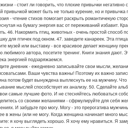
 жизни - стоит ли говорить, что плохие привычки негативно 
й привычкой может быть не только курение, но и привычка п
оэзия - чтение стихов помогает раскрыть романтичекую сторо
снутая на бумагу энергия вас от переживаний избавит. Кра
ть. 46. Накормить птиц, животных - очень простой способ п
шку для птичек под окном. 47. заведите канареек. Эта птиц
ите музей или выставку - все красивое делает женщину прек
ю любимого автора, посетите тренинг. Книги знания дают. Э
ека энергией подзаряжаемся.
едите дневник - ежедневно записывайте свои мысли, желани
исоватьсами. Ваши чувства важны! Поэтому их важно запис
на потом будет вынуждена выплеснуть ее на мужчину. Что 
ывание мыслей способствует их анализу. 50. Сделайте аль
свои самые лучшие фото. И не стесняйтесь любоваться собой
елитесь со своими желаниями - сфрмулируйте для себя жел
ениях. И забудьте про могу. Могу - это прерогатива мужчины
 ее в жены (или не могу. Когда женщина начинает много мыс
ите: я хочу выглядеть хорошо. Я хочу ему нравиться. Я заму
ться, я могу выйти замуж.