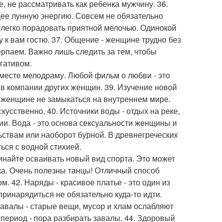
, не рассматривать как ребенка мужчину. 36.
ее лунную энергию. Совсем не обязательно
 легко порадовать приятной мелочью. Одинокой
 к вам гостю. 37. Общение - женщине трудно без
ерпаем. Важно лишь следить за тем, чтобы
гативом.
 вместе мелодраму. Любой фильм о любви - это
в компании других женщин. 39. Изучение новой
 женщине не замыкаться на внутреннем мире.
усственно. 40. Источники воды - отдых на реке,
гии. Вода - это основа сексуальности женщины и
ствам или наоборот бурной. В древнегреческих
ся с водной стихией.
чинайте осваивать новый вид спорта. Это может
ка. Очень полезны танцы! Отличный способ
. 42. Наряды - красивое платье - это один из
принарядиться не обязательно куда-то идти.
завалы - старые вещи, мусор и хлам ослабляют
период - пора разбирать завалы. 44. Здоровый