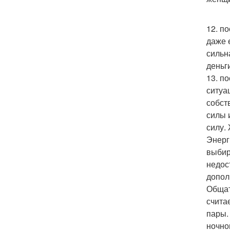
12. п
даже 
сильн
деньги
13. п
ситуа
собст
силы 
силу.
Энерг
выбир
недос
допол
Общат
счита
пары.
ночно