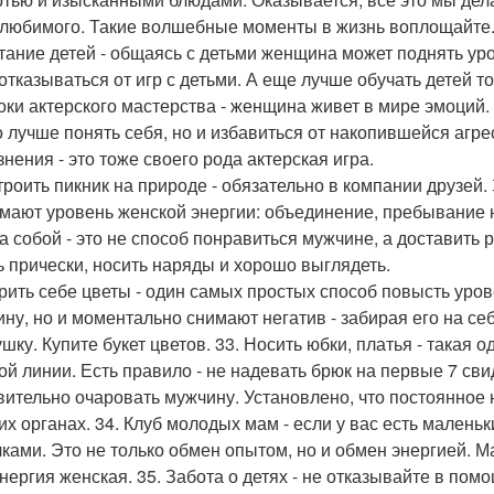
 любимого. Такие волшебные моменты в жизнь воплощайте. Р
тание детей - общаясь с детьми женщина может поднять уро
 отказываться от игр с детьми. А еще лучше обучать детей т
роки актерского мастерства - женщина живет в мире эмоций
о лучше понять себя, но и избавиться от накопившейся агр
знения - это тоже своего рода актерская игра.
строить пикник на природе - обязательно в компании друзей
мают уровень женской энергии: объединение, пребывание н
за собой - это не способ понравиться мужчине, а доставить
ь прически, носить наряды и хорошо выглядеть.
арить себе цветы - один самых простых способ повысть уро
ну, но и моментально снимают негатив - забирая его на себ
ушку. Купите букет цветов. 33. Носить юбки, платья - такая
ой линии. Есть правило - не надевать брюк на первые 7 сви
вительно очаровать мужчину. Установлено, что постоянное
их органах. 34. Клуб молодых мам - если у вас есть малень
ками. Это не только обмен опытом, но и обмен энергией. М
 энергия женская. 35. Забота о детях - не отказывайте в по