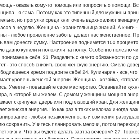
омощь - оказать кому-то помощь или попросить о помощи. В
инципа - я сама. Потому как это типичный для мужчины прин
тельно, но прогулки среди книг очень вдохновляют женщин
часов в неделю. Женщина - хранительница знаний. А книги -
ны - любое проявление заботы делает нас женственнее. П
ь вам донести сумку. Настроение поднимется 100 процентов
ую давно купили и положили на полку. Особенно полезно чит
 понимаешь себя. 23. Разделить с кем-то обязанности по дом
тет - это способ снизить свою женскую энергию. Смело дове
бодившееся время подарите себе! 24. Кулинария - все, что
мает уровень женской энергии. Женщина - хозяйка, которая 
тесь. Умеете - повышайте свое мастерство. Осваивайте кухню
ира, в которой мы живем. С домом у женщины мощная энерге
ажает скрипучая дверь или подтекающий кран. Для женщины
ает женская энергия. Но как раз в таких мелочах иногда ва
ланирование - любая незаконченность и сомнения разрушают
ию сохранить. Учитесь планировать мелочи, потом переход
лет жизни. Что вы будете делать завтра вечером? 27. Торже
ртью и изысканными блюдами. Оказывается, все это мы дела