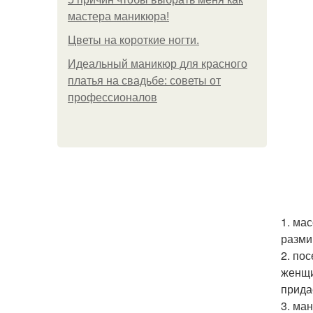
мастера маникюра!
Цветы на короткие ногти.
Идеальный маникюр для красного
платья на свадьбе: советы от
профессионалов
1. ма
разми
2. по
женщи
прида
3. ма