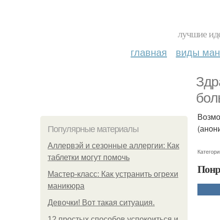
лучшие иде
главная
виды ма
Здр
бол
Возмо
(анон
Популярные материалы
Аллервэй и сезонные аллергии: Как
Категори
таблетки могут помочь
Понр
Мастер-класс: Как устранить огрехи
маникюра
Девочки! Вот такая ситуация.
12 простых способов успокоиться и