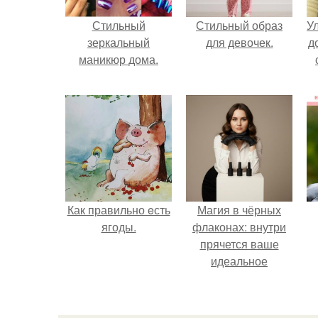
Стильный
Стильный образ
У
зеркальный
для девочек.
д
маникюр дома.
Как правильно eсть
Магия в чёрных
ягоды.
флаконах: внутри
прячется ваше
идеальное
настроение.