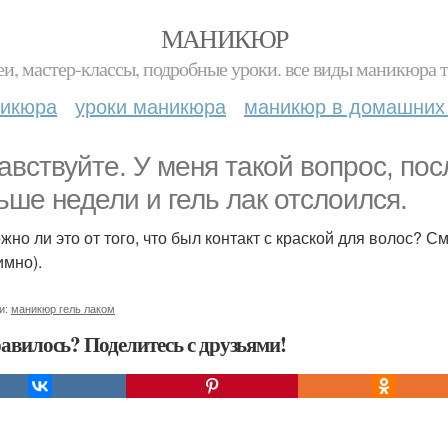
МАНИКЮР
и, мастер-классы, подробные уроки. все виды маникюра т
никюра
уроки маникюра
маникюр в домашних
авствуйте. У меня такой вопрос, по
ьше недели и гель лак отслоился.
жно ли это от того, что был контакт с краской для волос? 
имно).
и:
маникюр гель лаком
авилось? Поделитесь с друзьями!