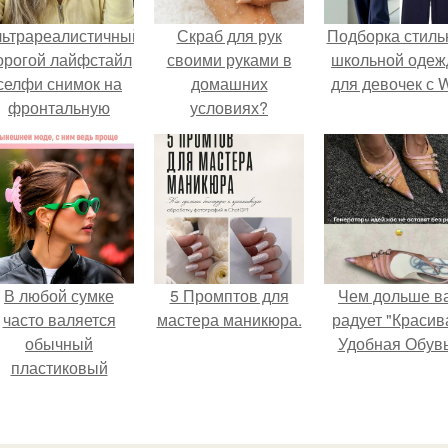
льтрареалистичный
Скраб для рук
Подборка стиль
орогой лайфстайл
своими руками в
школьной оде
селфи снимок на
домашних
для девочек с 
фронтальную
условиях?
камеру.
В любой сумке
5 Промптов для
Чем дольше в
часто валяется
мастера маникюра.
радует "Красив
обычный
Удобная Обувь
пластиковый
крабик.