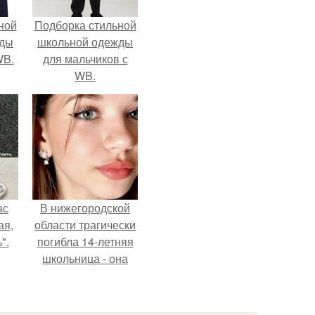
ной
Подборка стильной
жды
школьной одежды
WB.
для мальчиков с
WB.
ас
В нижегородской
ая,
области трагически
".
погибла 14-летняя
школьница - она
покончила с собой
на фоне подготовки
к контрольной по