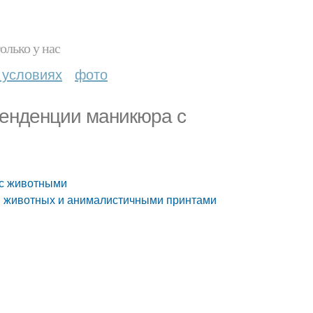
олько у нас
 условиях
фото
тенденции маникюра с
 с животными
ми животных и анималистичными принтами