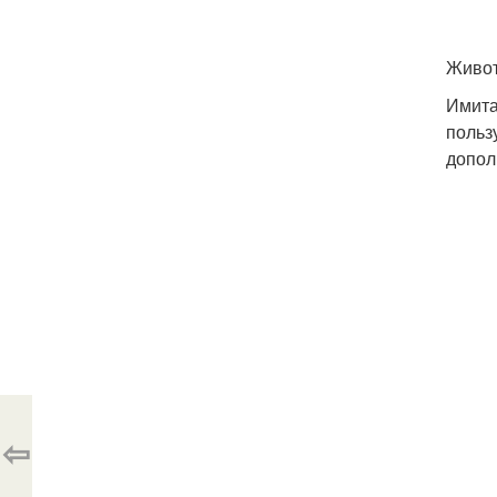
Живот
Имита
польз
допол
⇦