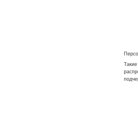
Персо
Такие
распр
подче