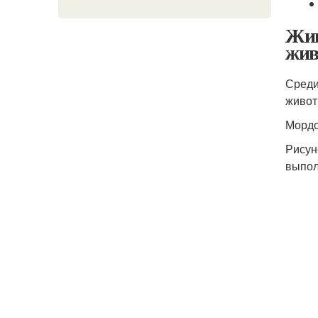
Жив
жи
Среди
живот
Мордо
Рисун
выпол