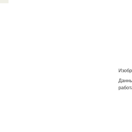
Изобр
Данны
работ