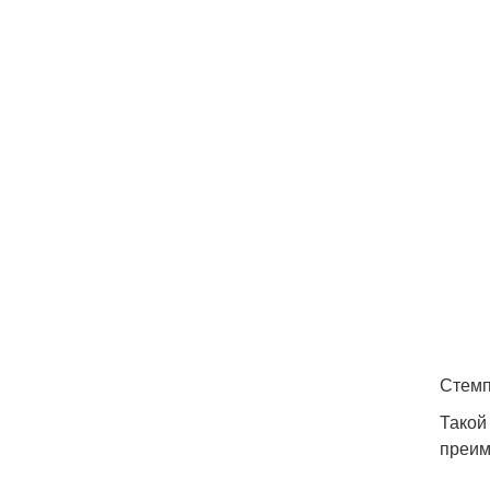
Стемп
Такой
преим