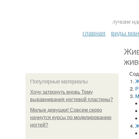
лучшие иде
главная
виды ма
Жив
жив
Сод
Ж
Популярные материалы
Р
Хочу затронуть вновь Тему
М
выравнивания ногтевой пластины?
Милые девушки! Совсем скоро
начнутся курсы по моделированию
ногтей?
Ж