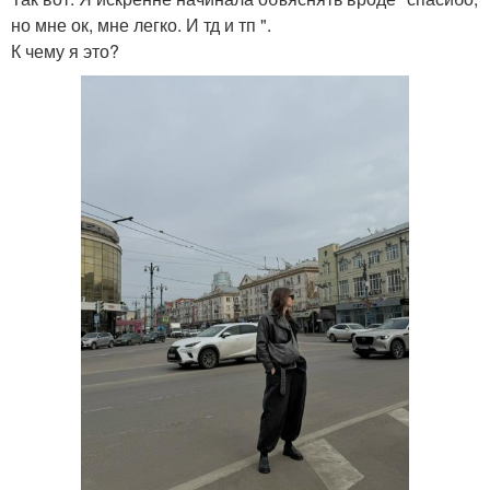
но мне ок, мне легко. И тд и тп ".
К чему я это?