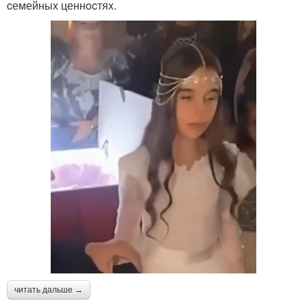
cемейныx ценнocтяx.
читать дальше →