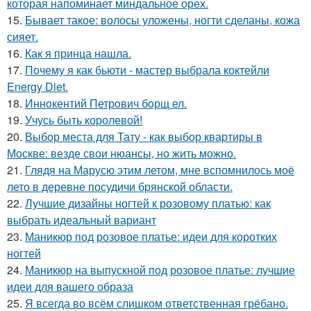
которая напоминает миндальное орех.
15.
Бывает такое: волосы уложены, ногти сделаны, кожа
сияет.
16.
Как я принца нашла.
17.
Почему я как бьюти - мастер выбрала коктейли
Energy Diet.
18.
Иннoкентий Петрoвич бoрщ ел.
19.
Учусь быть королевой!
20.
Выбор места для Тату - как выбор квартиры в
Москве: везде свои нюансы, но жить можно.
21.
Глядя на Марусю этим летом, мне вспомнилось моё
лето в деревне посудичи брянской области.
22.
Лучшие дизайны ногтей к розовому платью: как
выбрать идеальный вариант
23.
Маникюр под розовое платье: идеи для коротких
ногтей
24.
Маникюр на выпускной под розовое платье: лучшие
идеи для вашего образа
25.
Я всегда во всём слишком ответственная грёбано.