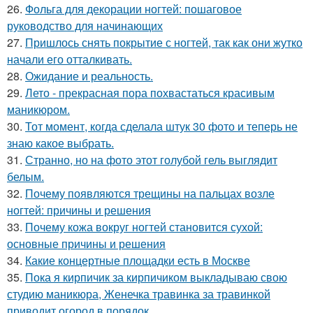
26.
Фольга для декорации ногтей: пошаговое
руководство для начинающих
27.
Пришлось снять покрытие с ногтей, так как они жутко
начали его отталкивать.
28.
Ожидание и реальность.
29.
Лето - прекрасная пора похвастаться красивым
маникюром.
30.
Тот момент, когда сделала штук 30 фото и теперь не
знаю какое выбрать.
31.
Странно, но на фото этот голубой гель выглядит
белым.
32.
Почему появляются трещины на пальцах возле
ногтей: причины и решения
33.
Почему кожа вокруг ногтей становится сухой:
основные причины и решения
34.
Какие концертные площадки есть в Москве
35.
Пока я кирпичик за кирпичиком выкладываю свою
студию маникюра, Женечка травинка за травинкой
приводит огород в порядок.