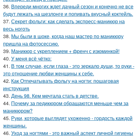
36.
Впереди многих ждет дачный сезон и конечно не все
будут лежать на шезлонге и попивать вкусный коктейль.
37.
Секрет фольги: как сделать экспресс-маникюр на
весь ноготь
38.
Мы были в шоке, когда наш мастер по маникюру
пришла на фотосессию.
39.
Маникюр с укреплением + френч с изюминкой!
40.
У меня всё чётко:
41.
В том случае, если глаза - это зеркало души, то руки -
это отношение любви женщины к себе.
42.
Как Отпечатывать фольгу на ногти: пошаговая
инструкция
43.
День 98. Кем мечтала стать в детстве.
44.
Почему за педикюром обращаются меньше чем за
маникюром?
45.
Руки, которые выглядят ухоженно - гордость каждой
женщины.
46.
Уход за ногтями - это важный аспект личной гигиены