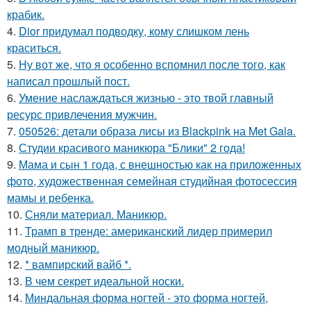
крабик.
4.
Dior придумал подводку, кому слишком лень
краситься.
5.
Ну вот же, что я особенно вспомнил после того, как
написал прошлый пост.
6.
Умение наслаждаться жизнью - это твой главный
ресурс привлечения мужчин.
7.
050526: детали образа лисы из Blackpink на Met Gala.
8.
Студии красивого маникюра "Блики" 2 года!
9.
Мама и сын 1 года, с внешностью как на приложенных
фото, художественная семейная студийная фотосессия
мамы и ребенка.
10.
Сняли материал. Маникюр.
11.
Трамп в тренде: американский лидер примерил
модный маникюр.
12.
* вампирский вайб *.
13.
В чем секрет идеальной носки.
14.
Миндальная форма ногтей - это форма ногтей,