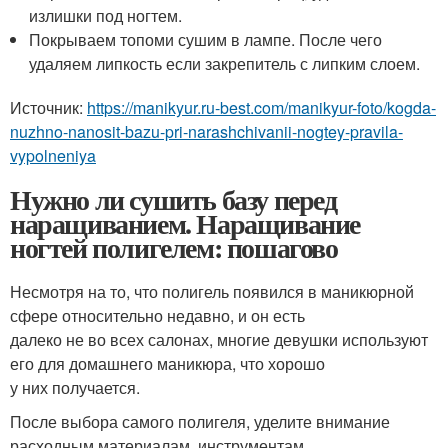
излишки под ногтем.
Покрываем топоми сушим в лампе. После чего
удаляем липкость если закрепитель с липким слоем.
Источник:
https://manikyur.ru-best.com/manikyur-foto/kogda-
nuzhno-nanosit-bazu-pri-narashchivanii-nogtey-pravila-
vypolneniya
Нужно ли сушить базу перед
наращиванием. Наращивание
ногтей полигелем: пошагово
Несмотря на то, что полигель появился в маникюрной
сфере относительно недавно, и он есть
далеко не во всех салонах, многие девушки используют
его для домашнего маникюра, что хорошо
у них получается.
После выбора самого полигеля, уделите внимание
расходным материалам, инструментам,