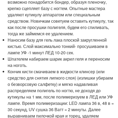
возможно понадобится бондер, образуя пленочку,
крепко сцепляет базу с ногтем. Опытные мастера
удаляют кутикулу аппаратом или специальным
средством. Новичкам советуем оставить кутикулу, так
как после просушки полигеля, будем его спиливать,
тогда же займемся ее удалением.
Наносим базу для гель лака плоской закругленной
кистью. Слой максимально тонкий- просушиваем в
лампе УФ -1 минут ЛЕД 10-20 сек.
Шпателем набираем шарик акрил геля и переносим
на ноготь.
Кончик кисти смачиваем в жидкости клинсер (или
средство для снятия липкого слоя) (излишки убираем
о безворсовую салфетку) и мягко надавливая
распределяем полигель по ногтю, не доходя до
кутикулы на 1 мм, после полимеризуем в ЛЕД или УФ
лампе. Время полимеризации: LED лампа 36 в, 48 в =
30 секунд, UV сушка 36 Ватт = 2 минуты. Далее
выравниваем пилочкой края и торец, удаляем