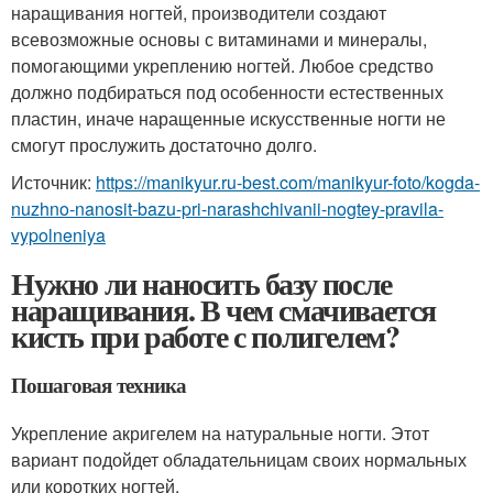
наращивания ногтей, производители создают
всевозможные основы с витаминами и минералы,
помогающими укреплению ногтей. Любое средство
должно подбираться под особенности естественных
пластин, иначе наращенные искусственные ногти не
смогут прослужить достаточно долго.
Источник:
https://manikyur.ru-best.com/manikyur-foto/kogda-
nuzhno-nanosit-bazu-pri-narashchivanii-nogtey-pravila-
vypolneniya
Нужно ли наносить базу после
наращивания. В чем смачивается
кисть при работе с полигелем?
Пошаговая техника
Укрепление акригелем на натуральные ногти. Этот
вариант подойдет обладательницам своих нормальных
или коротких ногтей.