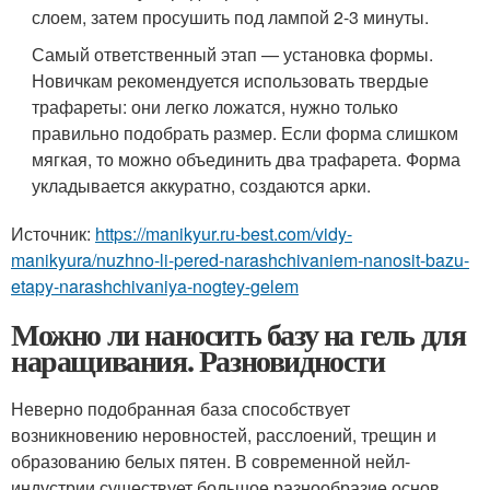
слоем, затем просушить под лампой 2-3 минуты.
Самый ответственный этап — установка формы.
Новичкам рекомендуется использовать твердые
трафареты: они легко ложатся, нужно только
правильно подобрать размер. Если форма слишком
мягкая, то можно объединить два трафарета. Форма
укладывается аккуратно, создаются арки.
Источник:
https://manikyur.ru-best.com/vidy-
manikyura/nuzhno-li-pered-narashchivaniem-nanosit-bazu-
etapy-narashchivaniya-nogtey-gelem
Можно ли наносить базу на гель для
наращивания. Разновидности
Неверно подобранная база способствует
возникновению неровностей, расслоений, трещин и
образованию белых пятен. В современной нейл-
индустрии существует большое разнообразие основ,