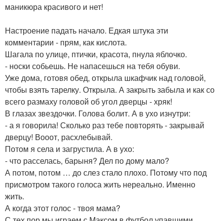
маникюра красивого и нет!
Настроение падать начало. Едкая штука эти
комментарии - прям, как кислота.
Шагала по улице, птички, красота, пнула яблочко.
- носки собьешь. Не напасешься на тебя обуви.
Уже дома, готовя обед, открыла шкафчик над головой,
чтобы взять тарелку. Открыла. А закрыть забыла и как со
всего размаху головой об угол дверцы - хряк!
В глазах звездочки. Голова болит. А в ухо изнутри:
- а я говорила! Сколько раз тебе повторять - закрывай
дверцу! Вооот, расхлебывай.
Потом я села и загрустила. А в ухо:
- что расселась, барыня? Дел по дому мало?
А потом, потом … до слез стало плохо. Потому что под
присмотром такого голоса жить нереально. Именно
жить.
А когда этот голос - твоя мама?
С тех пор мы играем с Максом в футбол упавшими