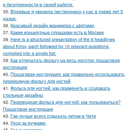
и безупречности в своей работе.
35.
Впервые я увидела лиственницу у нас в парке лет 5
назад.
36.
Красивый дизайн маникюра с цветами.
37.
Какие концертные площадки есть в Москве
38.
Here is a structured presentation of the 6 headlines
about Kirov, each followed by 10 relevant questions,
compiled into a single list:
39.
Как отпечатать фольгу на весь ноготок: пошаговая
инструкция
40.
Пошаговая инструкция: как правильно использовать
переводную фольгу для ногтей
41.
Фольга для ногтей: как применять и создавать
стильные дизайны
42.
Переводная фольга для ногтей: как пользоваться?
Пошаговая инструкция
43.
Где лучше всего отдыхать летом в Чите
44.
Уход за ручками.
45.
Год я замужем.