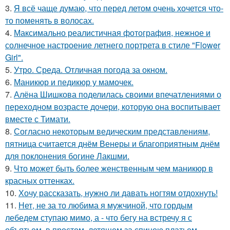
3.
Я всё чаще думаю, что перед летом очень хочется что-
то поменять в волосах.
4.
Максимально реалистичная фотография, нежное и
солнечное настроение летнего портрета в стиле "Flower
Girl".
5.
Утро. Среда. Отличная погода за окном.
6.
Маникюр и педикюр у мамочек.
7.
Алёна Шишкова поделилась своими впечатлениями о
переходном возрасте дочери, которую она воспитывает
вместе с Тимати.
8.
Согласно некоторым ведическим представлениям,
пятница считается днём Венеры и благоприятным днём
для поклонения богине Лакшми.
9.
Что может быть более женственным чем маникюр в
красных оттенках.
10.
Хочу рассказать, нужно ли давать ногтям отдохнуть!
11.
Нет, не за то любима я мужчиной, что гордым
лебедем ступаю мимо, а - что бегу на встречу я с
объятьем, в простом, летящем за спиною платьем.