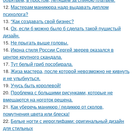
12.
Мастерам маникюра надо выдавать диплом
психолога?
13.
"Как создавать свой бизнес?
14.
Ох, если б можно было б сделать такой пушистый
дизайн.
15.
Не прыгать выше головы.
16.
Икона стиля России Сергей зверев оказался в
центре крупного скандала.
17.
Тут белый гриб пособирала.
18.
Жиза мастера, после которой невозможно не кивнуть
и не улыбнуться.
19.
Учусь быть королевой!
20.
Проблема с большими рисунками, которые не
вмещаются на ноготок решена.
21.
Как уберечь маникюр / педикюр от сколов,
помутнения цвета или блеска!
22.
Белые ногти с иероглифами: оригинальный дизайн
для стильных