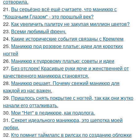
сотворила.
21.
Вы серьёзно всё ещё считаете, что маникюр с
"Кошачьим Глазом" - это прошлый век?
22.
Как увеличить палитру не закупая миллион цветов?
23.
Всеми любимый френч.
24.
Какие исторические события связаны с Кремлем
25.
Маникюр под розовое платье: идеи для коротких
ногтей
26.
Маникюр к пудровому платью: советы и идеи
27.
Без отслоек! Красивые руки ярче и женственней от
качественного маникюра становятся.
28.
Маникюр решает. Почему свежий маникюр для
каждой из нас важен.
29.
Пришлось снять покрытие с ногтей, так как они жутко
начали его отталкивать.
30.
Мои "Нет" в педикюре, как подолога.
31.
Секрет идеального маникюра, это щепотка моей
любви.
32.
Кто помнит таймлапс в рилсах по созданию обложки