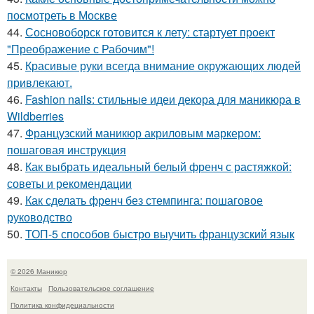
посмотреть в Москве
44.
Сосновоборск готовится к лету: стартует проект
"Преображение с Рабочим"!
45.
Красивые руки всегда внимание окружающих людей
привлекают.
46.
Fashion nails: стильные идеи декора для маникюра в
Wildberries
47.
Французский маникюр акриловым маркером:
пошаговая инструкция
48.
Как выбрать идеальный белый френч с растяжкой:
советы и рекомендации
49.
Как сделать френч без стемпинга: пошаговое
руководство
50.
ТОП-5 способов быстро выучить французский язык
© 2026 Маникюр
Контакты
Пользовательское соглашение
Политика конфидециальности