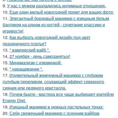
9.
У нас с мужем разладились интимные отношения.
10.
Еще один милый новогодний промт для ваших фото:
11.
Элегантный бордовый маникюр с изящным белым
бантиком на одном из ногтей - сочетание классики и
игривости!
12.
Как выбрать новогодний дизайн под цвет
праздничного платья?
13.
* вампирский вайб *.
14.
27 ноября - день самозанятых!
15.
Минимализм с изюминкой.
16.
* наращивание *.
17.
Изумительный жемчужный маникюр с глубоким
голубым переливом, создающий эффект северного
сияния или ледяного кристалла.
18.
Почем бьюти - мастера все чаще выбирают коктейли
Energy Diet.
19.
Изящный маникюр в нежных пастельных тонах:
20.
Себе свеженький маникюр с осенним вайбом