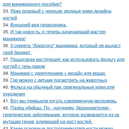
для маникюрного пособия?
33.
Ярко розовый с черным: модные идеи дизайна
ногтей
34.
Внешний вид проводника.
35.
И так новость: я теперь начинающий мастер
маникюра!
36.
3 секрета "Дорогого" маникюра, который не выдаст
свой бюджет.
37.
Пошаговая инструкция: как использовать фольгу для
ногтей с гель-лаком
38.
Маникюр с укреплением + дизайн для маши.
39.
Где можно с детьми посмотреть на животных
40.
Фольга на обычный лак: оригинальные идеи для
рукоделия
41.
Вот мы привыкли ругать современную молодежь.
42.
Палец убийцы. По - научному, брахидактилия -
генетическое заболевание, которое развивается из-за
мутации генов, влияющей на рост костей.
43.
Какие основные достопримечательности можно