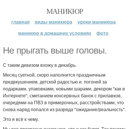
МАНИКЮР
главная
виды маникюра
уроки маникюра
маникюр в домашних условиях
фото
Не прыгать выше головы.
С таким девизом вхожу в декабрь.
Месяц суетной, скоро наполнится праздничным
предвкушением, детской радостью и. погоней за
подарками, упаковками, новыми шарами, декором "как в
Интернете", сметанием консервных банок с прилавков,
очередями на ПВЗ в примерочных, расстройствами, что
снова наряд попался из разряда "ожидание/реальность".
Это я всё к чему.
Мы все прекрасно знаем уже, что и как будет. Так почему