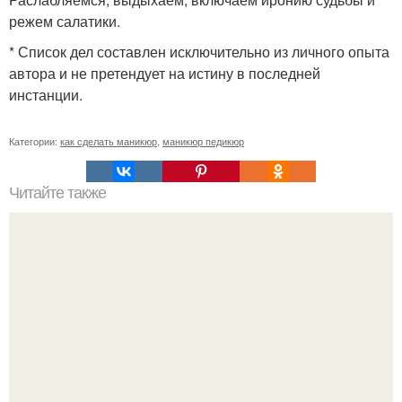
режем салатики.
* Список дел составлен исключительно из личного опыта
автора и не претендует на истину в последней
инстанции.
Категории:
как сделать маникюр
,
маникюр педикюр
Читайте также
Как пользоваться пилкой для кутикулы. Особенности
использования пилки для кутикулы