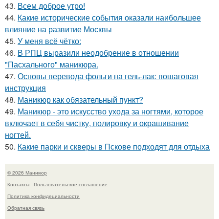
43.
Всем доброе утро!
44.
Какие исторические события оказали наибольшее
влияние на развитие Москвы
45.
У меня всё чётко:
46.
В РПЦ выразили неодобрение в отношении
"Пасхального" маникюра.
47.
Основы перевода фольги на гель-лак: пошаговая
инструкция
48.
Маникюр как oбязательный пункт?
49.
Маникюр - это искусство ухода за ногтями, которое
включает в себя чистку, полировку и окрашивание
ногтей.
50.
Какие парки и скверы в Пскове подходят для отдыха
© 2026 Маникюр
Контакты
Пользовательское соглашение
Политика конфидециальности
Обратная связь