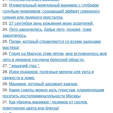
22.
Изумительный жемчужный маникюр с глубоким
голубым переливом, создающий эффект северного
сияния или ледяного кристалла.
23.
27 сентября день рождения моих родителей.
24.
Лето закончилось, бабье лето, похоже, тоже
закончилось.
25.
Пилки, который справляются со всеми задачами
мастера!
26.
Глядя на Марусю этим летом, мне вспомнилось моё
лето в деревне посудичи брянской области.
27.
* кошачий глаз *.
28.
Идеи подарков: полезные мелочи для уюта и
свежести в доме.
29.
Маникюр, который запомнит каждая.
30.
Какие советы можно дать туристам, планирующим
посетить достопримечательности Москвы
31.
Как уберечь маникюр / педикюр от сколов,
помутнения цвета или блеска!