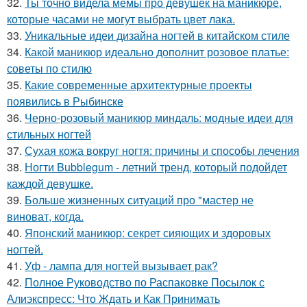
32.
Ты точно видела мемы про девушек на маникюре,
которые часами не могут выбрать цвет лака.
33.
Уникальные идеи дизайна ногтей в китайском стиле
34.
Какой маникюр идеально дополнит розовое платье:
советы по стилю
35.
Какие современные архитектурные проекты
появились в Рыбинске
36.
Черно-розовый маникюр миндаль: модные идеи для
стильных ногтей
37.
Сухая кожа вокруг ногтя: причины и способы лечения
38.
Ногти Bubblegum - летний тренд, который подойдет
каждой девушке.
39.
Больше жизненных ситуаций про "мастер не
виноват, когда.
40.
Японский маникюр: секрет сияющих и здоровых
ногтей.
41.
Уф - лампа для ногтей вызывает рак?
42.
Полное Руководство по Распаковке Посылок с
Алиэкспресс: Что Ждать и Как Принимать