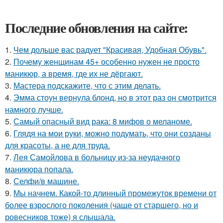
Последние обновления на сайте:
1.
Чем дольше вас радует "Красивая, Удобная Обувь".
2.
Почему женщинам 45+ особенно нужен не просто
маникюр, а время, где их не дёргают.
3.
Мастера подскажите, что с этим делать.
4.
Эмма стоун вернула блонд, но в этот раз он смотрится
намного лучше.
5.
Самый опасный вид рака: 8 мифов о меланоме.
6.
Глядя на мои руки, можно подумать, что они созданы
для красоты, а не для труда.
7.
Лея Самойлова в больницу из-за неудачного
маникюра попала.
8.
Селфи/в машине.
9.
Мы начнем. Какой-то длинный промежуток времени от
более взрослого поколения (чаще от старшего, но и
ровесников тоже) я слышала.