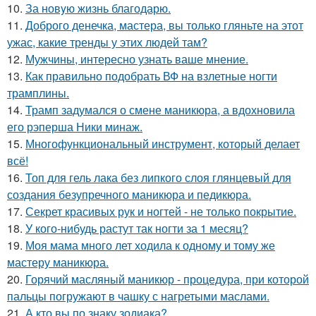
10.
За новyю жизнь благодарю.
11.
Доброго денечка, мастера, вы только гляньте на этот
ужас, какие тренды у этих людей там?
12.
Мужчины, интересно узнать ваше мнение.
13.
Как правильно подобрать ВФ на взлетные ногти
трамплины.
14.
Трамп задумался о смене маникюра, а вдохновила
его рэперша Ники минаж.
15.
Многофункциональный инструмент, который делает
всё!
16.
Топ для гель лака без липкого слоя глянцевый для
создания безупречного маникюра и педикюра.
17.
Секрет красивых рук и ногтей - не только покрытие.
18.
У кого-нибудь растут так ногти за 1 месяц?
19.
Моя мама много лет ходила к одному и тому же
мастеру маникюра.
20.
Горячий масляный маникюр - процедура, при которой
пальцы погружают в чашку с нагретыми маслами.
21.
А кто вы по знаку зодиака?