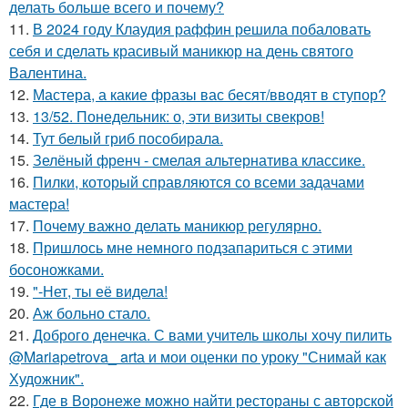
делать больше всего и почему?
11.
В 2024 году Клаудия раффин решила побаловать
себя и сделать красивый маникюр на день святого
Валентина.
12.
Мастера, а какие фразы вас бесят/вводят в ступор?
13.
13/52. Понедельник: о, эти визиты свекров!
14.
Тут белый гриб пособирала.
15.
Зелёный френч - смелая альтернатива классике.
16.
Пилки, который справляются со всеми задачами
мастера!
17.
Почему важно делать маникюр регулярно.
18.
Пришлось мне немного подзапариться с этими
босоножками.
19.
"-Нет, ты её видела!
20.
Аж больно стало.
21.
Доброго денечка. С вами учитель школы хочу пилить
@Mariapetrova_ artа и мои оценки по уроку "Снимай как
Художник".
22.
Где в Воронеже можно найти рестораны с авторской