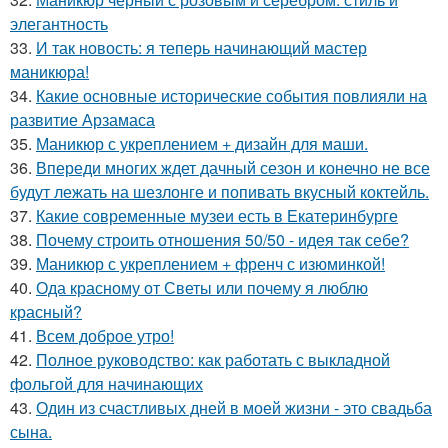
элегантность
33.
И так новость: я теперь начинающий мастер
маникюра!
34.
Какие основные исторические события повлияли на
развитие Арзамаса
35.
Маникюр с укреплением + дизайн для маши.
36.
Впереди многих ждет дачный сезон и конечно не все
будут лежать на шезлонге и попивать вкусный коктейль.
37.
Какие современные музеи есть в Екатеринбурге
38.
Почему строить отношения 50/50 - идея так себе?
39.
Маникюр с укреплением + френч с изюминкой!
40.
Ода красному от Светы или почему я люблю
красный?
41.
Всем доброе утро!
42.
Полное руководство: как работать с выкладной
фольгой для начинающих
43.
Один из счастливых дней в моей жизни - это свадьба
сына.