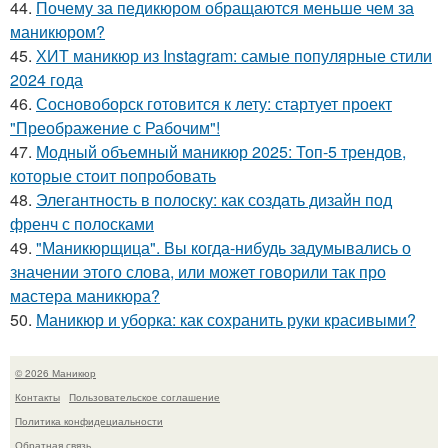
44.
Почему за педикюром обращаются меньше чем за
маникюром?
45.
ХИТ маникюр из Instagram: самые популярные стили
2024 года
46.
Сосновоборск готовится к лету: стартует проект
"Преображение с Рабочим"!
47.
Модный объемный маникюр 2025: Топ-5 трендов,
которые стоит попробовать
48.
Элегантность в полоску: как создать дизайн под
френч с полосками
49.
"Маникюрщица". Вы когда-нибудь задумывались о
значении этого слова, или может говорили так про
мастера маникюра?
50.
Маникюр и уборка: как сохранить руки красивыми?
© 2026 Маникюр
Контакты
Пользовательское соглашение
Политика конфидециальности
Обратная связь