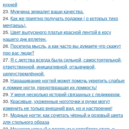
кухней
23.
Мужчина зеркалит ваши качества.
24.
Как же приятно получать подарки ( о которых тихо
мечтаешь).
25.
Цвет выпускного платья красной лентой в косу
нашего днк вплетен.
26.
Посетила мысль, а как часто вы думаете что скажут
про вас люди?
27.
Я с детства всегда была сильной, самостоятельной,
ответственной, инициативной, отзывчивой,
целеустремлённой.
28.
Наращивание ногтей может помочь укрепить слабые
и ломкие ногти, предотвращая их ломкость!
29.
У меня несколько историй связанных с педикюром.
30.
Красивые, ухоженные ноготочки и ручки могут
изменить не только внешний вид, но и настроение!
31.
Модные ногти: как сочетать чёрный и розовый цвета
для стильного образа
32.
Маникюр черный с розовым и серебром: стиль и