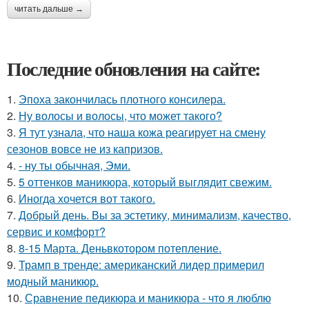
читать дальше →
Последние обновления на сайте:
1.
Эпоха закончилась плотного консилера.
2.
Ну волосы и волосы, что может такого?
3.
Я тут узнала, что наша кожа реагирует на смену
сезонов вовсе не из капризов.
4.
- ну ты обычная, Эми.
5.
5 оттенков маникюра, который выглядит свежим.
6.
Иногда хочется вот такого.
7.
Добрый день. Вы за эстетику, минимализм, качество,
сервис и комфорт?
8.
8-15 Марта. Деньвкотором потепление.
9.
Трамп в тренде: американский лидер примерил
модный маникюр.
10.
Сравнение педикюра и маникюра - что я люблю