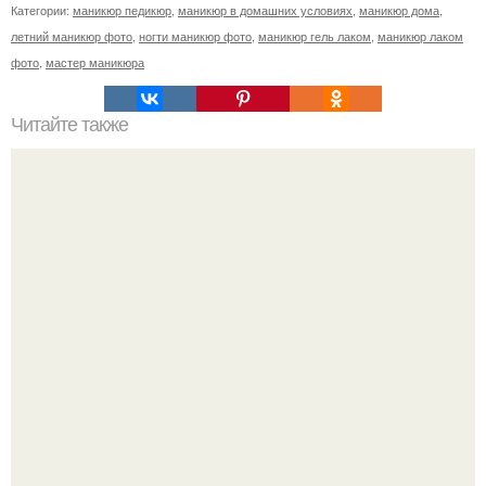
Категории:
маникюр педикюр
,
маникюр в домашних условиях
,
маникюр дома
,
летний маникюр фото
,
ногти маникюр фото
,
маникюр гель лаком
,
маникюр лаком
фото
,
мастер маникюра
Читайте также
Как ухаживать за волосами и ногтями?