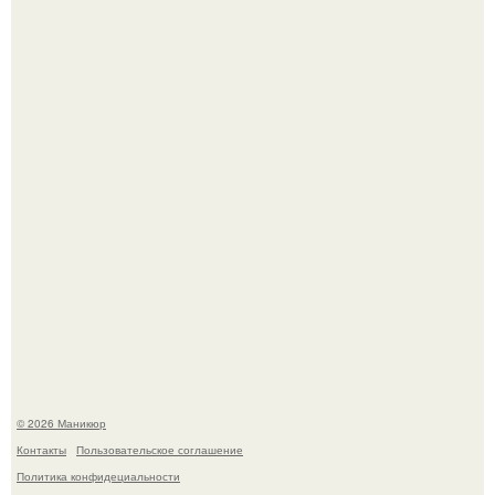
Нюдовый педикюр - это "Тихая Роскошь" в уходе.
Скандинавский боб стал одной из тех летних стрижек,
которые выглядят очень просто.
© 2026 Маникюр
Контакты
Пользовательское соглашение
Политика конфидециальности