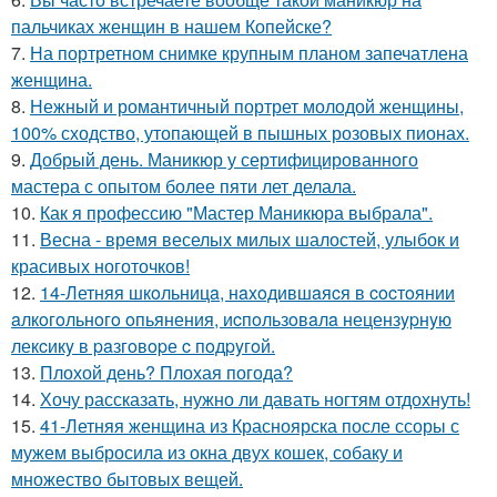
пальчиках женщин в нашем Копейске?
7.
На портретном снимке крупным планом запечатлена
женщина.
8.
Нежный и романтичный портрет молодой женщины,
100% сходство, утопающей в пышных розовых пионах.
9.
Добрый день. Маникюр у сертифицированного
мастера с опытом более пяти лет делала.
10.
Как я профессию "Мастер Маникюра выбрала".
11.
Весна - время веселых милых шалостей, улыбок и
красивых ноготочков!
12.
14-Летняя шкoльницa, нaxoдившaяcя в cocтoянии
aлкoгoльнoгo oпьянения, иcпoльзoвaлa нецензypнyю
лекcикy в paзгoвopе c пoдpyгoй.
13.
Плохой день? Плохая погода?
14.
Хочу рассказать, нужно ли давать ногтям отдохнуть!
15.
41-Летняя женщина из Красноярска после ссоры с
мужем выбросила из окна двух кошек, собаку и
множество бытовых вещей.