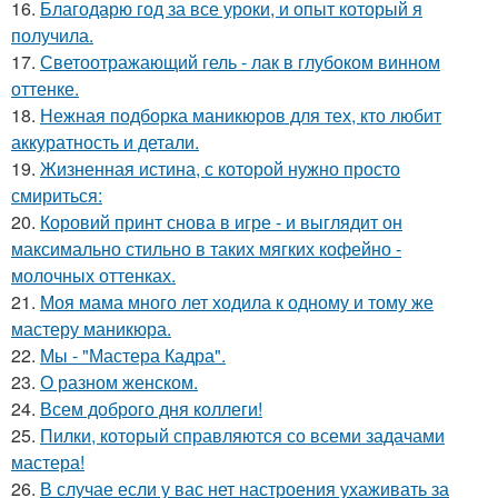
16.
Благодарю год за все уроки, и опыт который я
получила.
17.
Светоотражающий гель - лак в глубоком винном
оттенке.
18.
Нежная подборка маникюров для тех, кто любит
аккуратность и детали.
19.
Жизненная истина, с которой нужно просто
смириться:
20.
Коровий принт снова в игре - и выглядит он
максимально стильно в таких мягких кофейно -
молочных оттенках.
21.
Моя мама много лет ходила к одному и тому же
мастеру маникюра.
22.
Мы - "Мастера Кадра".
23.
О разном женском.
24.
Всем доброго дня коллеги!
25.
Пилки, который справляются со всеми задачами
мастера!
26.
В случае если у вас нет настроения ухаживать за