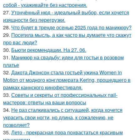
собой - ухаживайте без настроения.
27.
Утончённый нюд - идеальный выбор, если хочется
изящности без перегрузки.
28.
Что будет в тренде осенью 2025 года по маникюру?
29.
Посетила мысль, а как часто вы думаете что скажут
про вас люди?
30.
Бьюти рекомендации. На 27. 06.
31.
Маникюр на свадьбу: идеи для гостьи в розовом
платье
32.
Дакота Джонсон стала гостьей ужина Women in
Motion от модного конгломерата Kering, прошедшего в
рамках каннского кинофестиваля.
33.
Советы и секреты от профессиональных nail-
мастеров: ответы на ваши вопросы
34.
Не раз сталкивались с ситуацией, когда хочется
украсить свои ногти, но длина, к сожалению, не
позволяет?
35.
Лето - прекрасная пора похвастаться красивым
маникюром.