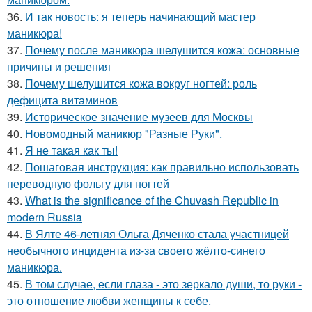
36.
И так новость: я теперь начинающий мастер
маникюра!
37.
Почему после маникюра шелушится кожа: основные
причины и решения
38.
Почему шелушится кожа вокруг ногтей: роль
дефицита витаминов
39.
Историческое значение музеев для Москвы
40.
Новомодный маникюр "Разные Руки".
41.
Я не такая как ты!
42.
Пошаговая инструкция: как правильно использовать
переводную фольгу для ногтей
43.
What is the significance of the Chuvash Republic in
modern Russia
44.
В Ялте 46-летняя Ольга Дяченко стала участницей
необычного инцидента из-за своего жёлто-синего
маникюра.
45.
В том случае, если глаза - это зеркало души, то руки -
это отношение любви женщины к себе.