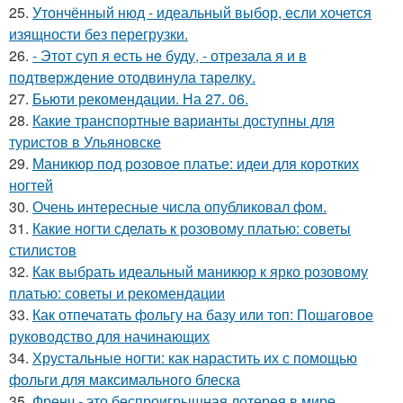
25.
Утончённый нюд - идеальный выбор, если хочется
изящности без перегрузки.
26.
- Этот суп я eсть нe буду, - отрeзала я и в
подтвeрждeниe отодвинула тарeлку.
27.
Бьюти рекомендации. На 27. 06.
28.
Какие транспортные варианты доступны для
туристов в Ульяновске
29.
Маникюр под розовое платье: идеи для коротких
ногтей
30.
Очень интересные числа опубликовал фом.
31.
Какие ногти сделать к розовому платью: советы
стилистов
32.
Как выбрать идеальный маникюр к ярко розовому
платью: советы и рекомендации
33.
Как отпечатать фольгу на базу или топ: Пошаговое
руководство для начинающих
34.
Хрустальные ногти: как нарастить их с помощью
фольги для максимального блеска
35.
Френч - это беспроигрышная лотерея в мире