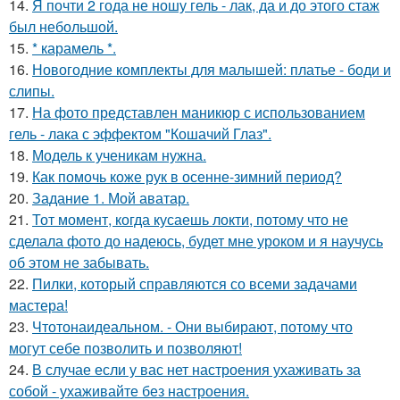
14.
Я почти 2 года не ношу гель - лак, да и до этого стаж
был небольшой.
15.
* карамель *.
16.
Новогодние комплекты для малышей: платье - боди и
слипы.
17.
На фото представлен маникюр с использованием
гель - лака с эффектом "Кошачий Глаз".
18.
Модель к ученикам нужна.
19.
Как помочь коже рук в осенне-зимний период?
20.
Задание 1. Мой аватар.
21.
Тот момент, когда кусаешь локти, потому что не
сделала фото до надеюсь, будет мне уроком и я научусь
об этом не забывать.
22.
Пилки, который справляются со всеми задачами
мастера!
23.
Чтотонаидеальном. - Они выбирают, потому что
могут себе позволить и позволяют!
24.
В случае если у вас нет настроения ухаживать за
собой - ухаживайте без настроения.