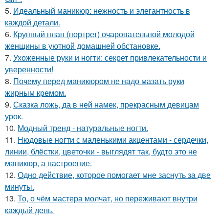
5.
Идеальный маникюр: нежность и элегантность в
каждой детали.
6.
Крупный план (портрет) очаровательной молодой
женщины в уютной домашней обстановке.
7.
Ухоженные руки и ногти: секрет привлекательности и
уверенности!
8.
Почему перед маникюром не надо мазать руки
жирным кремом.
9.
Сказка ложь, да в ней намек, прекрасным девицам
урок.
10.
Модный тренд - натуральные ногти.
11.
Нюдовые ногти с маленькими акцентами - сердечки,
линии, блёстки, цветочки - выглядят так, будто это не
маникюр, а настроение.
12.
Одно действие, которое помогает мне заснуть за две
минуты.
13.
То, о чём мастера молчат, но переживают внутри
каждый день.