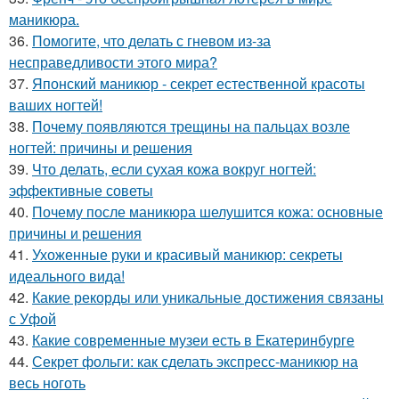
маникюра.
36.
Помогите, что делать с гневом из-за
несправедливости этого мира?
37.
Японский маникюр - секрет естественной красоты
ваших ногтей!
38.
Почему появляются трещины на пальцах возле
ногтей: причины и решения
39.
Что делать, если сухая кожа вокруг ногтей:
эффективные советы
40.
Почему после маникюра шелушится кожа: основные
причины и решения
41.
Ухоженные руки и красивый маникюр: секреты
идеального вида!
42.
Какие рекорды или уникальные достижения связаны
с Уфой
43.
Какие современные музеи есть в Екатеринбурге
44.
Секрет фольги: как сделать экспресс-маникюр на
весь ноготь