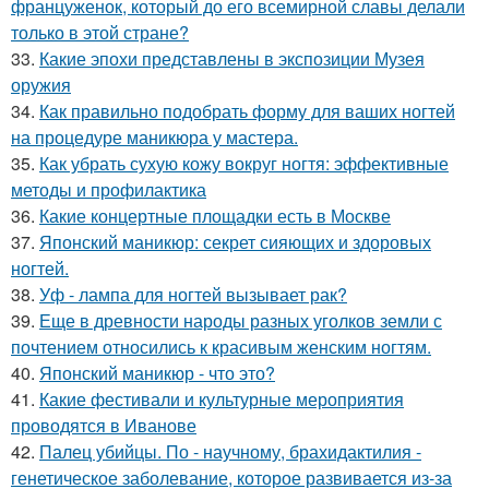
француженок, который до его всемирной славы делали
только в этой стране?
33.
Какие эпохи представлены в экспозиции Музея
оружия
34.
Как правильно подобрать форму для ваших ногтей
на процедуре маникюра у мастера.
35.
Как убрать сухую кожу вокруг ногтя: эффективные
методы и профилактика
36.
Какие концертные площадки есть в Москве
37.
Японский маникюр: секрет сияющих и здоровых
ногтей.
38.
Уф - лампа для ногтей вызывает рак?
39.
Еще в древности народы разных уголков земли с
почтением относились к красивым женским ногтям.
40.
Японский маникюр - что это?
41.
Какие фестивали и культурные мероприятия
проводятся в Иванове
42.
Палец убийцы. По - научному, брахидактилия -
генетическое заболевание, которое развивается из-за