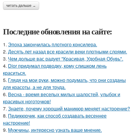
читать дальше →
Последние обновления на сайте:
1.
Эпоха закончилась плотного консилера.
2.
Десять лет назад все красили веки плотными слоями.
3.
Чем дольше вас радует "Красивая, Удобная Обувь".
4.
Dior придумал подводку, кому слишком лень
краситься.
5.
Глядя на мои руки, можно подумать, что они созданы
для красоты, а не для труда.
6.
Весна - время веселых милых шалостей, улыбок и
красивых ноготочков!
7.
Знаете, почему хороший маникюр меняет настроение?
8.
Педикюрчик, как способ создавать весеннее
настроение!
9.
Мужчины, интересно узнать ваше мнение.