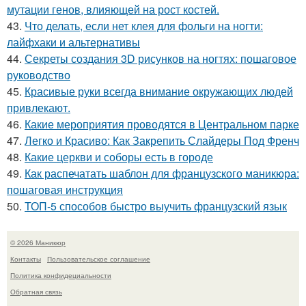
мутации генов, влияющей на рост костей.
43.
Что делать, если нет клея для фольги на ногти:
лайфхаки и альтернативы
44.
Секреты создания 3D рисунков на ногтях: пошаговое
руководство
45.
Красивые руки всегда внимание окружающих людей
привлекают.
46.
Какие мероприятия проводятся в Центральном парке
47.
Легко и Красиво: Как Закрепить Слайдеры Под Френч
48.
Какие церкви и соборы есть в городе
49.
Как распечатать шаблон для французского маникюра:
пошаговая инструкция
50.
ТОП-5 способов быстро выучить французский язык
© 2026 Маникюр
Контакты
Пользовательское соглашение
Политика конфидециальности
Обратная связь