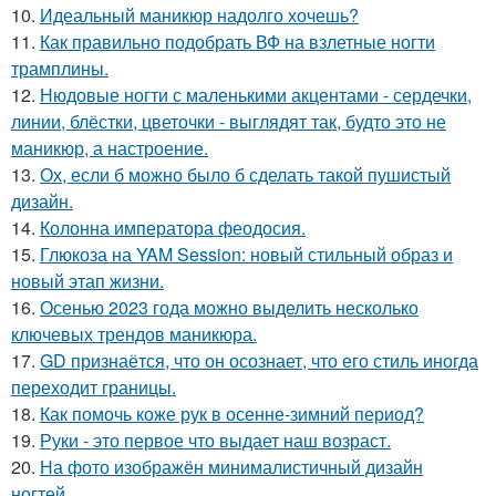
10.
Идеальный маникюр надолго хочешь?
11.
Как правильно подобрать ВФ на взлетные ногти
трамплины.
12.
Нюдовые ногти с маленькими акцентами - сердечки,
линии, блёстки, цветочки - выглядят так, будто это не
маникюр, а настроение.
13.
Ох, если б можно было б сделать такой пушистый
дизайн.
14.
Колонна императора феодосия.
15.
Глюкоза на YAM Session: новый стильный образ и
новый этап жизни.
16.
Осенью 2023 года можно выделить несколько
ключевых трендов маникюра.
17.
GD признаётся, что он осознает, что его стиль иногда
переходит границы.
18.
Как помочь коже рук в осенне-зимний период?
19.
Руки - это первое что выдает наш возраст.
20.
На фото изображён минималистичный дизайн
ногтей.