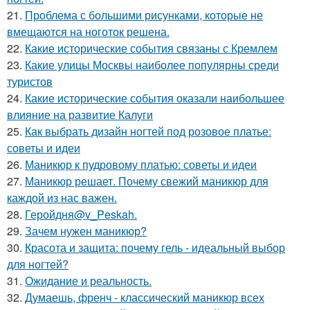
21.
Проблема с большими рисунками, которые не
вмещаются на ноготок решена.
22.
Какие исторические события связаны с Кремлем
23.
Какие улицы Москвы наиболее популярны среди
туристов
24.
Какие исторические события оказали наибольшее
влияние на развитие Калуги
25.
Как выбрать дизайн ногтей под розовое платье:
советы и идеи
26.
Маникюр к пудровому платью: советы и идеи
27.
Маникюр решает. Почему свежий маникюр для
каждой из нас важен.
28.
Геройдня@v_Peskah.
29.
Зачем нужен маникюр?
30.
Красота и защита: почему гель - идеальный выбор
для ногтей?
31.
Ожидание и реальность.
32.
Думаешь, френч - классический маникюр всех