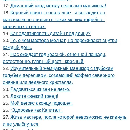
17.
Домашний уход между сеансами маникюра!
18.
Коровий принт снова в игре - и выглядит он
максимально стильно в таких мягких кофейно -
молочных оттенках.
19.
Как адаптировать дизайн под длину?
20.
То, о чём мастера молчат, но переживают внутри
каждый день.
21.
Нас ожидает год красной, огненной лошади,
естественно, главный цвет - красный.
22.
Изумительный жемчужный маникюр с глубоким
голубым переливом, создающий эффект северного
сияния или ледяного кристалла.
23.
Радоваться жизни не легко.
24.
Ловите свежий тренд!
25.
Мой детокс к концу подошел.
26.
"Здоровье как Капитал".
27.
Жиза мастера, после которой невозможно не кивнуть
и не улыбнуться.