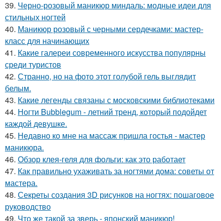
39.
Черно-розовый маникюр миндаль: модные идеи для
стильных ногтей
40.
Маникюр розовый с черными сердечками: мастер-
класс для начинающих
41.
Какие галереи современного искусства популярны
среди туристов
42.
Странно, но на фото этот голубой гель выглядит
белым.
43.
Какие легенды связаны с московскими библиотеками
44.
Ногти Bubblegum - летний тренд, который подойдет
каждой девушке.
45.
Недавно ко мне на массаж пришла гостья - мастер
маникюра.
46.
Обзор клея-геля для фольги: как это работает
47.
Как правильно ухаживать за ногтями дома: советы от
мастера.
48.
Секреты создания 3D рисунков на ногтях: пошаговое
руководство
49.
Что же такой за зверь - японский маникюр!