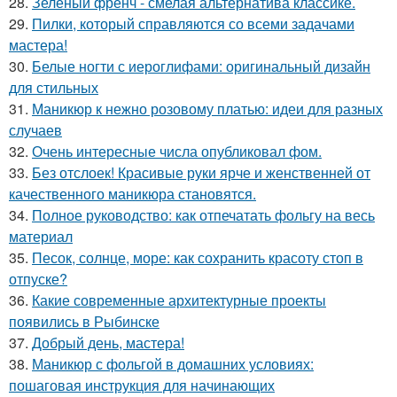
28.
Зелёный френч - смелая альтернатива классике.
29.
Пилки, который справляются со всеми задачами
мастера!
30.
Белые ногти с иероглифами: оригинальный дизайн
для стильных
31.
Маникюр к нежно розовому платью: идеи для разных
случаев
32.
Очень интересные числа опубликовал фом.
33.
Без отслоек! Красивые руки ярче и женственней от
качественного маникюра становятся.
34.
Полное руководство: как отпечатать фольгу на весь
материал
35.
Песок, солнце, море: как сохранить красоту стоп в
отпуске?
36.
Какие современные архитектурные проекты
появились в Рыбинске
37.
Добрый день, мастера!
38.
Маникюр с фольгой в домашних условиях:
пошаговая инструкция для начинающих