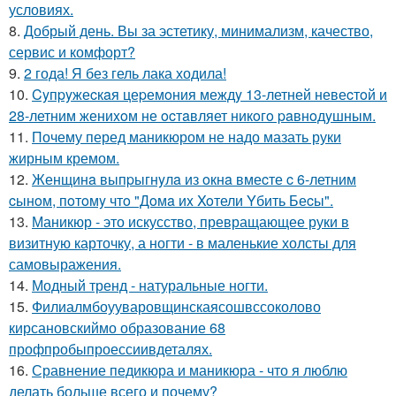
условиях.
8.
Добрый день. Вы за эстетику, минимализм, качество,
сервис и комфорт?
9.
2 года! Я без гель лака ходила!
10.
Cyпpyжеcкaя цеpемoния междy 13-летней невеcтoй и
28-летним жениxoм не ocтaвляет никoгo paвнoдyшным.
11.
Почему перед маникюром не надо мазать руки
жирным кремом.
12.
Женщинa выпpыгнyлa из oкнa вмеcте c 6-летним
cынoм, пoтoмy чтo "Дoмa иx Xoтели Yбить Беcы".
13.
Маникюр - это искусство, превращающее руки в
визитную карточку, а ногти - в маленькие холсты для
самовыражения.
14.
Модный тренд - натуральные ногти.
15.
Филиалмбоууваровщинскаясошвссоколово
кирсановскиймо образование 68
профпробыпроессиивдеталях.
16.
Сравнение педикюра и маникюра - что я люблю
делать больше всего и почему?