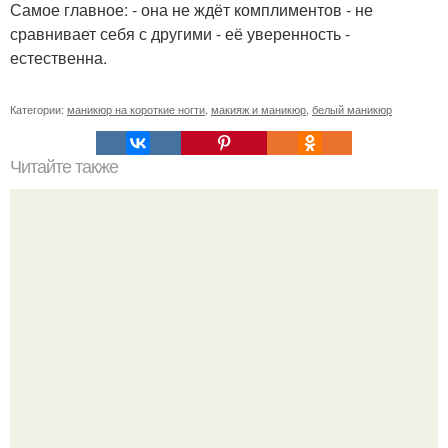
Самое главное: - она не ждёт комплиментов - не
сравнивает себя с другими - её уверенность -
естественна.
Категории:
маникюр на короткие ногти
,
макияж и маникюр
,
белый маникюр
Читайте также
Как ухаживать за волосами и ногтями?