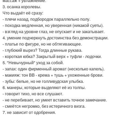
массаж + увлажнение.
3. осанка королевы.
Что выдаёт её сразу:
- плечи назад, подбородок параллельно полу.
- походка медленная, но уверенная (никакой суеты).
- взгляд на уровне глаз, не опускает и не закатывает.
4. умение подчеркнуть достоинства без демонстрации.
- платье по фигуре, но не обтягивающее.
- глубокий вырез? Тогда длинные рукава.
- короткая юбка? Закрытый верх + туфли - лодочки.
5. "Невычурный" уход за собой.
- запах: один фирменный аромат (несколько капель).
- макияж: тон BB - крема + тушь + ухоженные брови.
- зубы: белые, но не голливудская улыбка.
6. манеры, которые выделяют её из толпы.
- говорит тихо, но все слушают.
- не перебивает, но умеет вставить точное замечание.
- смеётся негромко, без истеричного визга.
7. не зависит от одобрения.