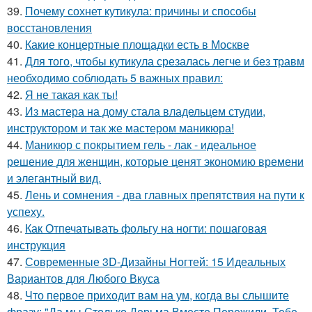
39.
Почему сохнет кутикула: причины и способы
восстановления
40.
Какие концертные площадки есть в Москве
41.
Для того, чтобы кутикула срезалась легче и без травм
необходимо соблюдать 5 важных правил:
42.
Я не такая как ты!
43.
Из мастера на дому стала владельцем студии,
инструктором и так же мастером маникюра!
44.
Маникюр с покрытием гель - лак - идеальное
решение для женщин, которые ценят экономию времени
и элегантный вид.
45.
Лень и сомнения - два главных препятствия на пути к
успеху.
46.
Как Отпечатывать фольгу на ногти: пошаговая
инструкция
47.
Современные 3D-Дизайны Ногтей: 15 Идеальных
Вариантов для Любого Вкуса
48.
Что первое приходит вам на ум, когда вы слышите
фразу: "Да мы Столько Дерьма Вместе Пережили, Тебе