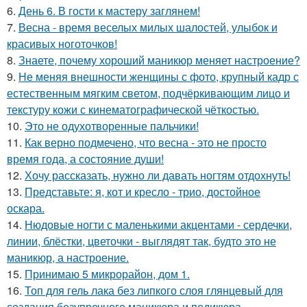
6.
День 6. В гости к мастеру заглянем!
7.
Весна - время веселых милых шалостей, улыбок и
красивых ноготочков!
8.
Знаете, почему хороший маникюр меняет настроение?
9.
Не меняя внешности женщины с фото, крупный кадр с
естественным мягким светом, подчёркивающим лицо и
текстуру кожи с кинематографической чёткостью.
10.
Это не одухотворенные пальчики!
11.
Как верно подмечено, что весна - это не просто
время года, а состояние души!
12.
Хочу рассказать, нужно ли давать ногтям отдохнуть!
13.
Представьте: я, кот и кресло - трио, достойное
оскара.
14.
Нюдовые ногти с маленькими акцентами - сердечки,
линии, блёстки, цветочки - выглядят так, будто это не
маникюр, а настроение.
15.
Принимаю 5 микрорайон, дом 1.
16.
Топ для гель лака без липкого слоя глянцевый для
создания безупречного маникюра и педикюра.