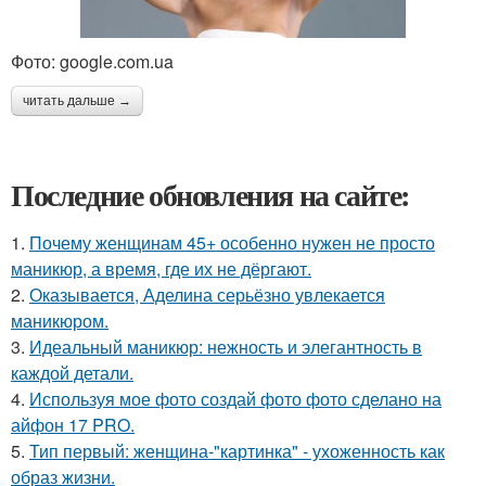
Фото: google.com.ua
читать дальше →
Последние обновления на сайте:
1.
Почему женщинам 45+ особенно нужен не просто
маникюр, а время, где их не дёргают.
2.
Оказывается, Аделина серьёзно увлекается
маникюром.
3.
Идеальный маникюр: нежность и элегантность в
каждой детали.
4.
Используя мое фото создай фото фото сделано на
айфон 17 PRO.
5.
Тип первый: женщина-"картинка" - ухоженность как
образ жизни.