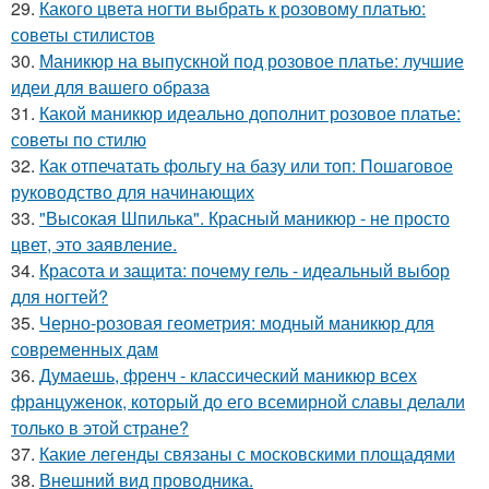
29.
Какого цвета ногти выбрать к розовому платью:
советы стилистов
30.
Маникюр на выпускной под розовое платье: лучшие
идеи для вашего образа
31.
Какой маникюр идеально дополнит розовое платье:
советы по стилю
32.
Как отпечатать фольгу на базу или топ: Пошаговое
руководство для начинающих
33.
"Высокая Шпилька". Красный маникюр - не просто
цвет, это заявление.
34.
Красота и защита: почему гель - идеальный выбор
для ногтей?
35.
Черно-розовая геометрия: модный маникюр для
современных дам
36.
Думаешь, френч - классический маникюр всех
француженок, который до его всемирной славы делали
только в этой стране?
37.
Какие легенды связаны с московскими площадями
38.
Внешний вид проводника.