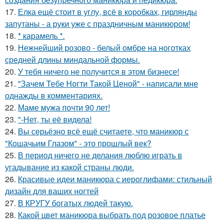
17.
Елка ещё стоит в углу, всё в коробках, гирлянды
запутаны - а руки уже с праздничным маникюром!
18.
* карамель *.
19.
Нежнейший розово - белый омбре на ноготках
средней длины миндальной формы.
20.
У тебя ничего не получится в этом бизнесе!
21.
"Зачем Тебе Ногти Такой Ценой" - написали мне
однажды в комментариях.
22.
Маме мужа почти 90 лет!
23.
"-Нет, ты её видела!
24.
Вы серьёзно всё ещё считаете, что маникюр с
"Кошачьим Глазом" - это прошлый век?
25.
В период ничего не делания люблю играть в
угадывание из какой страны люди.
26.
Красивые идеи маникюра с иероглифами: стильный
дизайн для ваших ногтей
27.
В КРУГУ богатых людей такую.
28.
Какой цвет маникюра выбрать под розовое платье