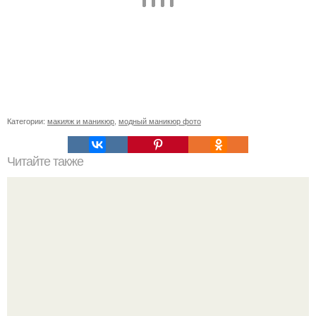
Категории:
макияж и маникюр
,
модный маникюр фото
Читайте также
Матовый лак для ногтей. Матовые лаки для ногтей