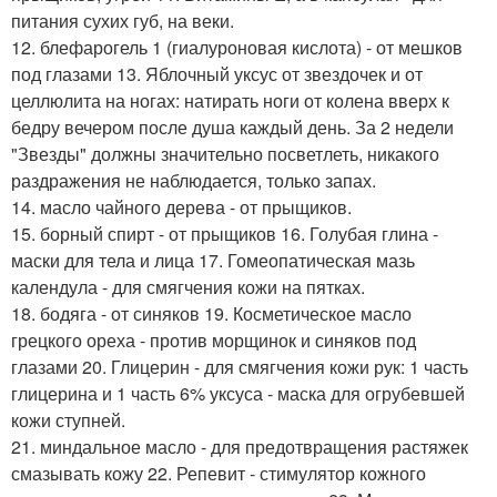
питания сухих губ, на веки.
12. блефарогель 1 (гиалуроновая кислота) - от мешков
под глазами 13. Яблочный уксус от звездочек и от
целлюлита на ногах: натирать ноги от колена вверх к
бедру вечером после душа каждый день. За 2 недели
"Звезды" должны значительно посветлеть, никакого
раздражения не наблюдается, только запах.
14. масло чайного дерева - от прыщиков.
15. борный спирт - от прыщиков 16. Голубая глина -
маски для тела и лица 17. Гомеопатическая мазь
календула - для смягчения кожи на пятках.
18. бодяга - от синяков 19. Косметическое масло
грецкого ореха - против морщинок и синяков под
глазами 20. Глицерин - для смягчения кожи рук: 1 часть
глицерина и 1 часть 6% уксуса - маска для огрубевшей
кожи ступней.
21. миндальное масло - для предотвращения растяжек
смазывать кожу 22. Репевит - стимулятор кожного