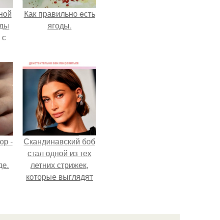
ной
Как правильно eсть
жды
ягоды.
 с
р -
Скандинавский боб
стал одной из тех
де.
летних стрижек,
которые выглядят
очень просто.