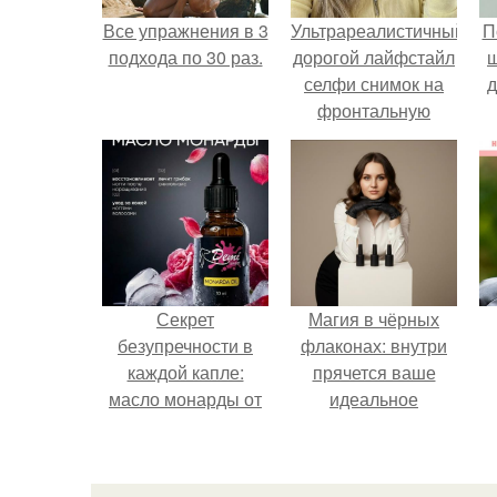
Все упражнения в 3
Ультрареалистичный
П
подхода по 30 раз.
дорогой лайфстайл
селфи снимок на
д
фронтальную
камеру.
Секрет
Магия в чёрных
безупречности в
флаконах: внутри
каждой капле:
прячется ваше
масло монарды от
идеальное
Demi Sweet.
настроение.