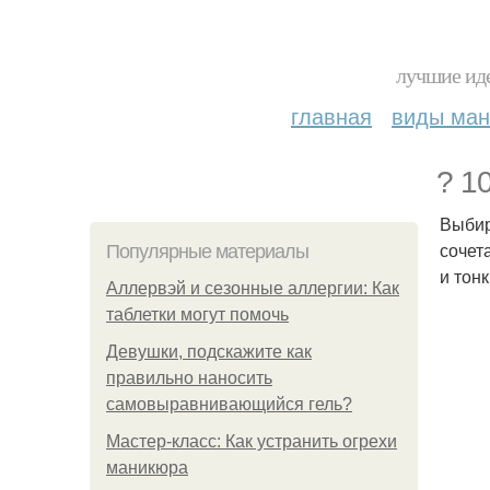
лучшие иде
главная
виды ма
? 1
Выбир
сочет
Популярные материалы
и тон
Аллервэй и сезонные аллергии: Как
таблетки могут помочь
Девушки, подскажите как
правильно наносить
самовыравнивающийся гель?
Мастер-класс: Как устранить огрехи
маникюра