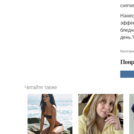
сняти
Нанес
эффек
бледн
день.
Категори
Понр
Читайте также