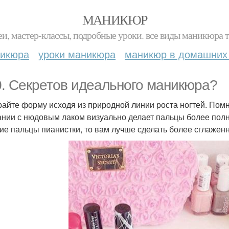
МАНИКЮР
и, мастер-классы, подробные уроки. все виды маникюра т
никюра
уроки маникюра
маникюр в домашних
0. Секретов идеального маникюра?
айте форму исходя из природной линии роста ногтей. Помн
ании с нюдовым лаком визуально делает пальцы более полн
кие пальцы пианистки, то вам лучше сделать более сглаже