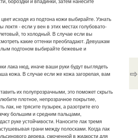
ти, бороздки и впадинки, затем нанесите
 цвет исходя из подтона кожи выбирайте. Узнать
 локтя - если у вен в этих местах голубовато-
олетовый, то холодный. В случае если вы
о смотреть какие оттенки преобладают. Девушкам
теплым подтоном выбирайте бежевые и
нки лака нюд, иначе ваши руки будут выглядеть
⇨
ша кожа. В случае если же кожа загорелая, вам
оставить их полупрозрачными, это поможет скрыть
ы любите плотное, непрозрачное покрытие,
 лак, не трясите пузырек, а разотрите его
шечку большим и средним пальцами,
аст руке устойчивости. Наносите лак тремя
растушевывая грани между полосками. Когда лак
ельсинового дерева, смоченной в жидкости для