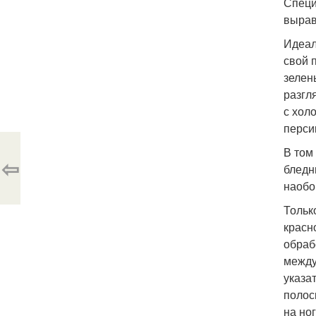
Специ
выра
Идеал
свой 
зелен
разгл
с хол
перси
В том
⇦
бледн
наобо
Тольк
красн
обраб
между
указа
полос
на но