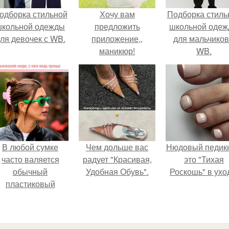
одборка стильной
Хочу вам
Подборка стиль
школьной одежды
предложить
школьной оде
ля девочек с WB.
приложение,,
для мальчиков
маникюр!
WB.
В любой сумке
Чем дольше вас
Нюдовый педикю
часто валяется
радует "Красивая,
это "Тихая
обычный
Удобная Обувь".
Роскошь" в ухо
пластиковый
крабик.