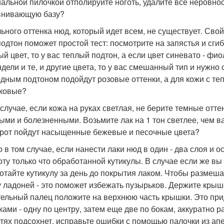
альной пилочкой отполируйте ноготь, удалите все неровнос
внивающую базу?
ьного оттенка нюд, который идет всем, не существует. Свой
подтон поможет простой тест: посмотрите на запястья и сгибы
ый цвет, то у вас теплый подтон, а если цвет синевато - фи
ядели и те, и другие цвета, то у вас смешанный тип и нужн
одным подтоном подойдут розовые оттенки, а для кожи с 
ковые?
 случае, если кожа на руках светлая, не берите темные отте
ыми и болезненными. Возьмите лак на 1 тон светлее, чем ва
рот пойдут насыщенные бежевые и песочные цвета?
о в том случае, если нанести лаки нюд в один - два слоя и 
оту только что обработанной кутикулы. В случае если же в
отайте кутикулу за день до покрытия лаком. Чтобы размешать
 ладоней - это поможет избежать пузырьков. Держите кры
тельный палец положите на верхнюю часть крышки. Это прид
ками - одну по центру, затем еще две по бокам, аккуратно 
гтях подсохнет, исправьте ошибки с помощью палочки из ап