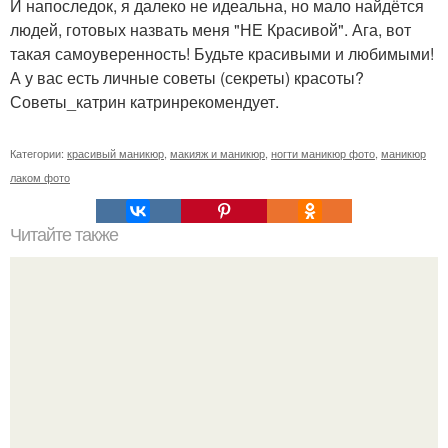
И напоследок, я далеко не идеальна, но мало найдётся
людей, готовых назвать меня "НЕ Красивой". Ага, вот
такая самоуверенность! Будьте красивыми и любимыми!
А у вас есть личные советы (секреты) красоты?
Советы_катрин катринрекомендует.
Категории:
красивый маникюр
,
макияж и маникюр
,
ногти маникюр фото
,
маникюр
лаком фото
Читайте также
Себестоимость маникюра. Секреты ценообразования:
расчет стоимости услуг (Beautyday.