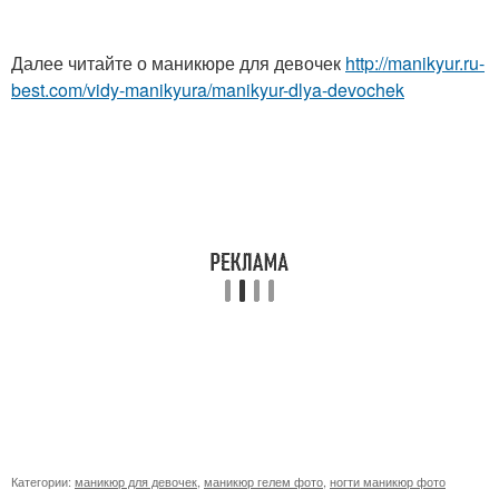
Далее читайте о маникюре для девочек
http://manikyur.ru-
best.com/vidy-manikyura/manikyur-dlya-devochek
Категории:
маникюр для девочек
,
маникюр гелем фото
,
ногти маникюр фото