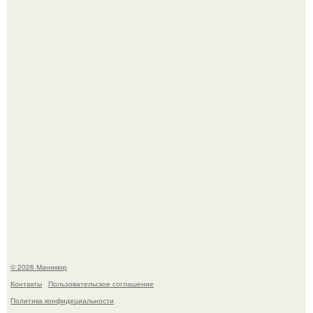
успокоиться на фоне всех разговоров о свадьбе Тейлор
свифт.
В нижегородской области трагически погибла 14-летняя
школьница - она покончила с собой на фоне подготовки к
контрольной по английскому языку.
© 2026 Маникюр
Контакты
Пользовательское соглашение
Политика конфидециальности