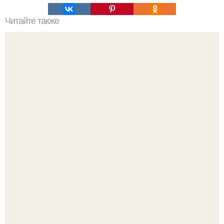
Читайте также
Бьюти - заблуждения: мифы или правда?
Стильный образ для девочек.