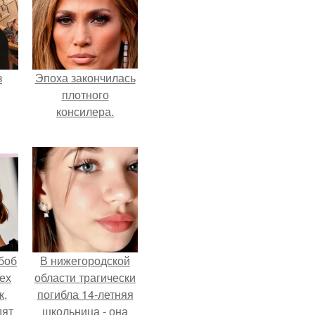
з
Эпоха закончилась
плотного
консилера.
боб
В нижегородской
тех
области трагически
к,
погибла 14-летняя
дят
школьница - она