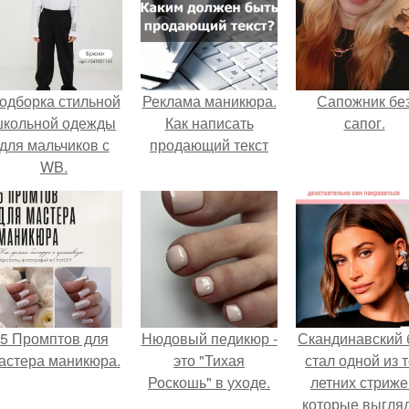
одборка стильной
Реклама маникюра.
Сапожник бе
школьной одежды
Как написать
сапог.
для мальчиков с
продающий текст
WB.
5 Промптов для
Нюдовый педикюр -
Скандинавский 
астера маникюра.
это "Тихая
стал одной из 
Роскошь" в уходе.
летних стриже
которые выгля