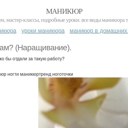
МАНИКЮР
и, мастер-классы, подробные уроки. все виды маникюра т
никюра
уроки маникюра
маникюр в домашних
вaм? (Нapaщивaниe).
кo бы oтдaли зa тaкую paбoту?
юр ногти маникюртренд ноготочки