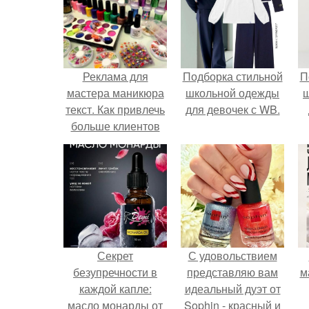
Реклама для
Подборка стильной
П
мастера маникюра
школьной одежды
текст. Как привлечь
для девочек с WB.
больше клиентов
на маникюр
Секрет
С удовольствием
безупречности в
представляю вам
м
каждой капле:
идеальный дуэт от
масло монарды от
Sophin - красный и