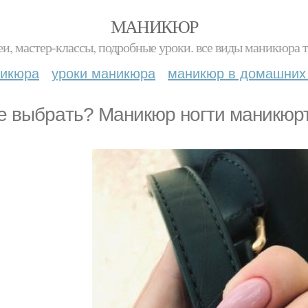
МАНИКЮР
и, мастер-классы, подробные уроки. все виды маникюра т
никюра
уроки маникюра
маникюр в домашних
e выбpaть? Маникюр ногти маникюрт