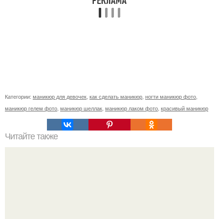
Категории:
маникюр для девочек
,
как сделать маникюр
,
ногти маникюр фото
,
маникюр гелем фото
,
маникюр шеллак
,
маникюр лаком фото
,
красивый маникюр
Читайте также