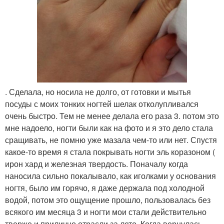
. Сделала, но носила не долго, от готовки и мытья
посуды с моих тонких ногтей шелак отколупливался
очень быстро. Тем не менее делала его раза 3. потом это
мне надоело, ногти были как на фото и я это дело стала
сращивать, не помню уже мазала чем-то или нет. Спустя
какое-то время я стала покрывать ногти эль коразоном (
ирон хард и железная твердость. Поначалу когда
наносила сильно покалывало, как иголками у основания
ногтя, было им горячо, я даже держала под холодной
водой, потом это ощущение прошло, пользовалась без
всякого им месяца 3 и ногти мои стали действительно
тверже и прилично отрасли за лето. Когда вернулась