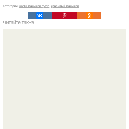
Категории:
ногти маникюр фото
,
красивый маникюр
Читайте также
Как перестать обрезать кутикулу. Как сделать так, чтобы
никогда не обрезать кутикулу: 5 простых шагов