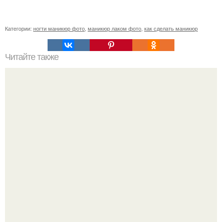
Категории:
ногти маникюр фото
,
маникюр лаком фото
,
как сделать маникюр
Читайте также
Девочки, подскажите от чего могло такое произойти?