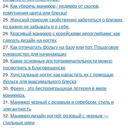
24.
Как уберечь маникюр / педикюр от сколов,
помутнения цвета или блеска!
25.
Женской природе свойственно заботиться о близких,
но важно не забывать и о себе.
26.
Красивый маникюр с корейскими иероглифами: как
сделать дизайн на ногтях
27.
Как отпечатать фольгу на базу или топ: Пошаговое
руководство для начинающих
28.
Какие основные достопримечательности можно
посмотреть в Благовещенске
29.
Хрустальные ногти: как нарастить их с помощью
фольги для максимального блеска
30.
Френч - это беспроигрышная лотерея в мире
маникюра.
31.
Маникюр черный с розовым и серебром: стиль и
элегантность
32.
Маникюр дизайн ногтей: розовый с черным —
стильные идеи