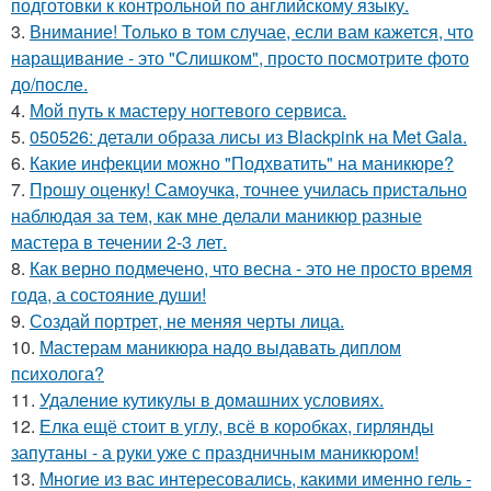
подготовки к контрольной по английскому языку.
3.
Внимание! Только в том случае, если вам кажется, что
наращивание - это "Слишком", просто посмотрите фото
до/после.
4.
Мой путь к мастеру ногтевого сервиса.
5.
050526: детали образа лисы из Blackpink на Met Gala.
6.
Какие инфекции можно "Подхватить" на маникюре?
7.
Прошу оценку! Самоучка, точнее училась пристально
наблюдая за тем, как мне делали маникюр разные
мастера в течении 2-3 лет.
8.
Как верно подмечено, что весна - это не просто время
года, а состояние души!
9.
Создай портрет, не меняя черты лица.
10.
Мастерам маникюра надо выдавать диплом
психолога?
11.
Удаление кутикулы в домашних условиях.
12.
Елка ещё стоит в углу, всё в коробках, гирлянды
запутаны - а руки уже с праздничным маникюром!
13.
Многие из вас интересовались, какими именно гель -