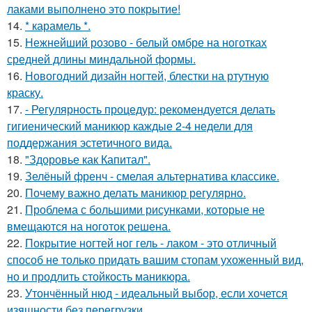
лаками выполнено это покрытие!
14.
* карамель *.
15.
Нежнейший розово - белый омбре на ноготках
средней длины миндальной формы.
16.
Новогодний дизайн ногтей, блестки на ртутную
краску.
17.
- Регулярность процедур: рекомендуется делать
гигиенический маникюр каждые 2-4 недели для
поддержания эстетичного вида.
18.
"Здоровье как Капитал".
19.
Зелёный френч - смелая альтернатива классике.
20.
Почему важно делать маникюр регулярно.
21.
Проблема с большими рисунками, которые не
вмещаются на ноготок решена.
22.
Покрытие ногтей ног гель - лаком - это отличный
способ не только придать вашим стопам ухоженный вид,
но и продлить стойкость маникюра.
23.
Утончённый нюд - идеальный выбор, если хочется
изящности без перегрузки.