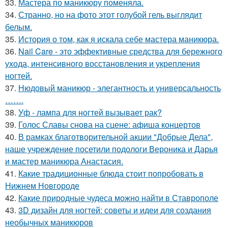
33.
Мастера по маникюру поменяла.
34.
Странно, но на фото этот голубой гель выглядит
белым.
35.
История о том, как я искала себе мастера маникюра.
36.
Nail Care - это эффективные средства для бережного
ухода, интенсивного восстановления и укрепления
ногтей.
37.
Нюдовый маникюр - элегантность и универсальность
…….
38.
Уф - лампа для ногтей вызывает рак?
39.
Голос Славы снова на сцене: афиша концертов
40.
В рамках благотворительной акции "Добрые Дела",
наше учреждение посетили подологи Вероника и Дарья
и мастер маникюра Анастасия.
41.
Какие традиционные блюда стоит попробовать в
Нижнем Новгороде
42.
Какие природные чудеса можно найти в Ставрополе
43.
3D дизайн для ногтей: советы и идеи для создания
необычных маникюров