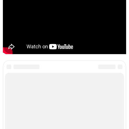
Категории:
Привычки для долголетия
,
Густые волосы
Читайте также