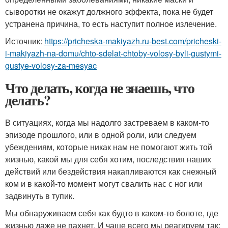
сыворотки не окажут должного эффекта, пока не будет
устранена причина, то есть наступит полное излечение.
Источник:
https://pricheska-makiyazh.ru-best.com/pricheski-
i-makiyazh-na-domu/chto-sdelat-chtoby-volosy-byli-gustymi-
gustye-volosy-za-mesyac
Что делать, когда не знаешь, что
делать?
В ситуациях, когда мы надолго застреваем в каком-то
эпизоде прошлого, или в одной роли, или следуем
убеждениям, которые никак нам не помогают жить той
жизнью, какой мы для себя хотим, последствия наших
действий или бездействия накапливаются как снежный
ком и в какой-то момент могут свалить нас с ног или
задвинуть в тупик.
Мы обнаруживаем себя как будто в каком-то болоте, где
жизнью даже не пахнет. И чаще всего мы реагируем так: