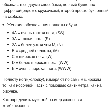
обозначаться двумя способами, первый буквенно-
цифровой(рядом с кружочком), второй просто буквенный
- в скобках.
Женские обозначения полноты обуви
4A = очень тонкая нога, (SS)
3A = тонкая нога, (S)
2A = более узкая чем M, (N)
B = средней полноты, (M)
C = широкая нога, (W)
D = более широкая нога, (WW)
E = очень широкая нога, (WWW)
Полноту ноги(колодку), измеряют по самым широким
точкам носочной части с помощью сантиметра, как на
рисунке.
Как определить мужской размер джинсов и
комбинезонов