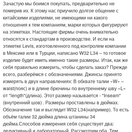
Зачастую мы боимся покупать, предварительно не
померив их. К этому нас приучило долгое общение с
китайскими изделиями, не имеющими ни какого
отношения к тем компаниям, марки которых фигурируют
на этикетках. Настоящие фирмы очень внимательно
относятся к стандартам в производстве. И если на
этикетке Levis, изготовленного под контролем компании
в Мексике или в Турции, написано W32 L34 – то готовое
изделие будет иметь именно такие размеры. Итак, как же
себя правильно измерить, чтобы сделать заказ? Прежде
всего, разберёмся с обозначениями. Джинсы принято
измерять в двух направлениях: В обхвате талии «W» –
waist(пояс) и в длине брючины по внутреннему шву «L»
от "length"(длина). Этот размер называется - "Inseam"
(внутренний шов) . Размеры проставлены в дюймах.
Обозначение так и выглядит W32 L34(например). То есть
объём талии 32 дюйма длина штанины 34
дюйма.Способов измерения себя существует два:
дедуктивный и лабораторный. Рассмотрим оба. Тем