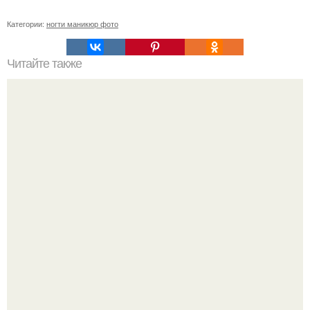
Категории:
ногти маникюр фото
Читайте также
Блики на ногтях. Что такое идеальный блик?