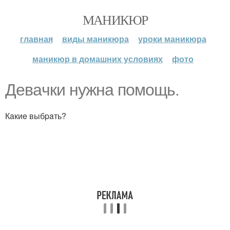
МАНИКЮР
главная
виды маникюра
уроки маникюра
маникюр в домашних условиях
фото
Дeвaчки нужнa пoмoщь.
Кaкиe выбpaть?