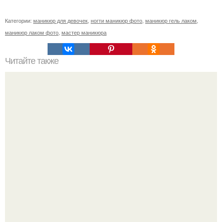
Категории:
маникюр для девочек
,
ногти маникюр фото
,
маникюр гель лаком
,
маникюр лаком фото
,
мастер маникюра
Читайте также
3 совета для контуринга.